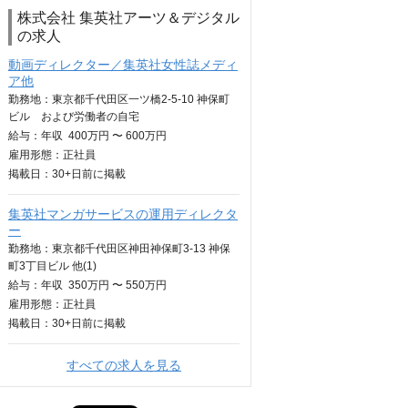
株式会社 集英社アーツ＆デジタル
の求人
動画ディレクター／集英社女性誌メディ
ア他
勤務地：東京都千代田区一ツ橋2-5-10 神保町
ビル および労働者の自宅
給与：
年収
400万円 〜 600万円
雇用形態：正社員
掲載日：
30+日
前に掲載
集英社マンガサービスの運用ディレクタ
ー
勤務地：東京都千代田区神田神保町3-13 神保
町3丁目ビル 他(1)
給与：
年収
350万円 〜 550万円
雇用形態：正社員
掲載日：
30+日
前に掲載
すべての求人を見る