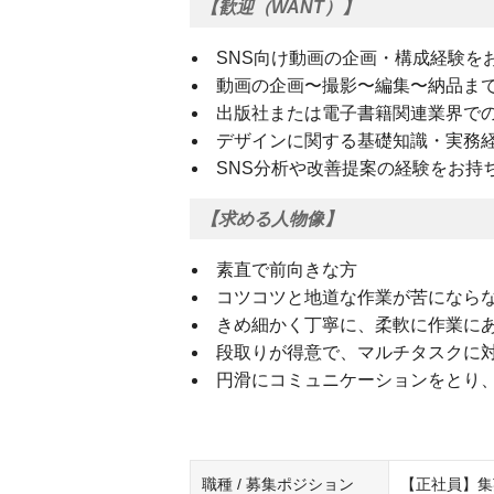
【歓迎（WANT）】
SNS向け動画の企画・構成経験を
動画の企画〜撮影〜編集〜納品ま
出版社または電子書籍関連業界で
デザインに関する基礎知識・実務
SNS分析や改善提案の経験をお持
【求める人物像】
素直で前向きな方
コツコツと地道な作業が苦になら
きめ細かく丁寧に、柔軟に作業に
段取りが得意で、マルチタスクに
円滑にコミュニケーションをとり
職種 / 募集ポジション
【正社員】集