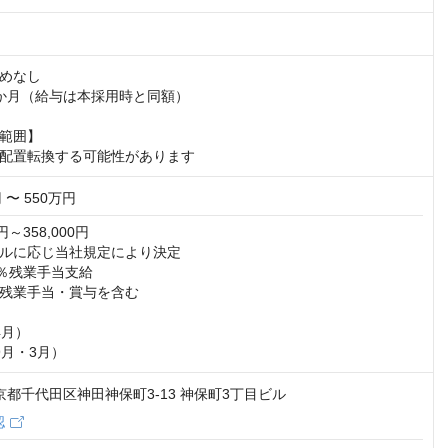
めなし

か月（給与は本採用時と同額）

範囲】

配置転換する可能性があります
 〜 550万円
円～358,000円

ルに応じ当社規定により決定

％残業手当支給

残業手当・賞与を含む

月）

9月・3月）
 東京都千代田区神田神保町3-13 神保町3丁目ビル
認