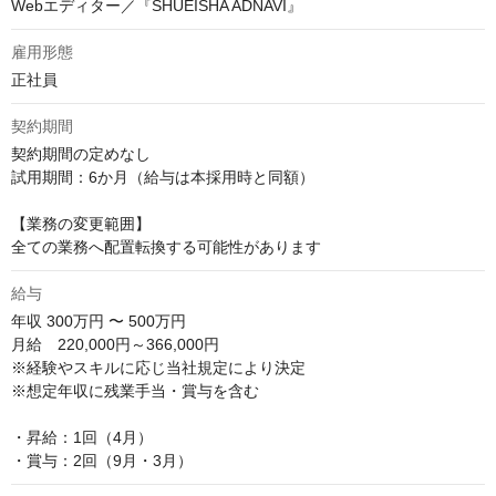
Webエディター／『SHUEISHA ADNAVI』
雇用形態
正社員
契約期間
契約期間の定めなし

試用期間：6か月（給与は本採用時と同額）

【業務の変更範囲】

全ての業務へ配置転換する可能性があります
給与
年収
300万円 〜 500万円
月給　220,000円～366,000円

※経験やスキルに応じ当社規定により決定

※想定年収に残業手当・賞与を含む

・昇給：1回（4月）

・賞与：2回（9月・3月）