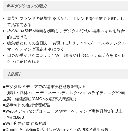
◆本ポジションの魅力
集英社ブランドの影響力を活かし、トレンドを“発信する側”とし
て活躍できる
紙×Web×SNS×動画を横断し、デジタル時代の編集スキルを総合
的に磨ける
編集者としての企画力・表現力に加え、SNSグロースやデジタル
マーケティング視点も身につく
自身が手がけたコンテンツが、読者や社会に与える反応をダイレ
クトに感じられる
【必須】
■デジタルメディアでの編集実務経験3年以上
（撮影・取材のコーディネート/ディレクション/ライティング/企画
立案・編集経験/CMSへの記事入稿経験）
■記事制作の進行管理経験
■Webメディアのプロデュースやマーケティング実務経験3年以上
（特にBtoB）
■Web広告に関する知識
■Google Analyticsを活用したWebサイトのPDCA運用経験