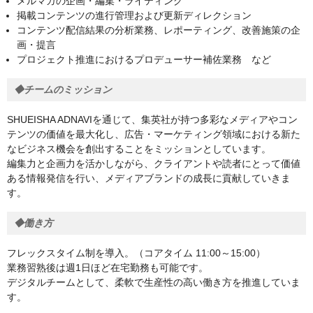
メルマガの企画・編集・ライティング
掲載コンテンツの進行管理および更新ディレクション
コンテンツ配信結果の分析業務、レポーティング、改善施策の企
画・提言
プロジェクト推進におけるプロデューサー補佐業務 など
◆チームのミッション
SHUEISHA ADNAVIを通じて、集英社が持つ多彩なメディアやコン
テンツの価値を最大化し、広告・マーケティング領域における新た
なビジネス機会を創出することをミッションとしています。
編集力と企画力を活かしながら、クライアントや読者にとって価値
ある情報発信を行い、メディアブランドの成長に貢献していきま
す。
◆働き方
フレックスタイム制を導入。（コアタイム 11:00～15:00）
業務習熟後は週1日ほど在宅勤務も可能です。
デジタルチームとして、柔軟で生産性の高い働き方を推進していま
す。