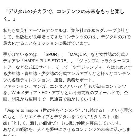
「デジタルのチカラで、コンテンツの未来をもっと楽し
く。」
私たち集英社アーツ＆デジタルは、集英社の100％グループ会社と
して、出版社が長年培ってきたコンテンツの力を、デジタルの力で
最大化することをミッションに掲げています。
手がけているのは、「SPUR」、「MAQUIA」など女性誌の公式メ
ディアや「HAPPY PLUS STORE」、「ジャンプキャラクターズス
トア」など公式ECサイト、そして「少年ジャンプ＋」をはじめとす
る少年誌・青年誌・少女誌の公式マンガアプリなど様々なコンテン
ツの各種ディレクション、運営、業務サポート。
ファッション、マンガ、エンタメといった誰もが知るコンテンツ
を、Webメディア・EC・アプリという最前線のフィールドで、企
画、開発から運用まで一気通貫で動かしています。
「Aspire to Inspire（世の中をインスパイアし続ける）」という理念
のもと、クリエイティブとデジタルをつなぐ"カタリスト（触
媒）"として、新しい価値づくりに挑む仲間を募集しています。
あなたの経験を、人々を夢中にさせるコンテンツの未来に活かしま
せんか。