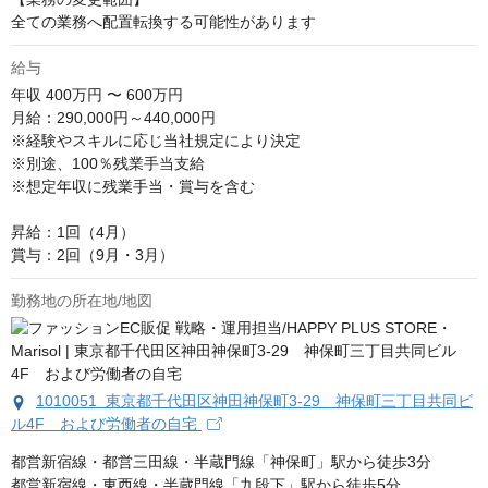
全ての業務へ配置転換する可能性があります
給与
年収
400万円 〜 600万円
月給：290,000円～440,000円

※経験やスキルに応じ当社規定により決定

※別途、100％残業手当支給

※想定年収に残業手当・賞与を含む

昇給：1回（4月）

賞与：2回（9月・3月）
勤務地の所在地/地図
1010051 東京都千代田区神田神保町3-29 神保町三丁目共同ビ
ル4F および労働者の自宅
都営新宿線・都営三田線・半蔵門線「神保町」駅から徒歩3分

都営新宿線・東西線・半蔵門線「九段下」駅から徒歩5分
