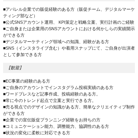
■アパレル企業での販促経験のある方（販促チーム、デジタルマーケ
ティング部など）
■公式SNSアカウント運用、 KPI策定と戦略立案、実行計画のご経験
■ご自身または企業用のSNSアカウントにおける何かしらの実績開示
ができる方
■デジタルマーケティング領域への知識、経験がある方
■SNS（インスタライブ含む）や着用スナップにて、ご自身が出演者
として参加できる方
【歓迎】
■EC事業の経験のある方
■ご自身のアカウントでインスタグラム投稿実績のある方
■ワードプレスなど記事作成、投稿経験のある方。
■常に今のトレンド起点で立案と実行できる方。
■売る視点でのデザインの知識がある方、簡単なクリエイティブ制作
ができる方
■企業での宣伝販促プランニング経験をお持ちの方
■コミュニケーション能力、調整能力、協調性のある方
■状況の変化に柔軟に対応できる方