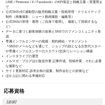
LINE / Pinterest / X / Facebook）のKPI策定と戦略立案～実運用ま
で
公式SNS×EC連動型の販売戦略立案・投稿管理・クリエイティブ
制作（画像撮影、ショート動画撮影・編集等）
公式SNSの管理・運用（ご自身で着用し、撮影して投稿するな
ど）
データに基づく顧客体験の改善とSNSでのファンコミュニティ形
成
専属インフルエンサーの発掘・契約締結・マネジメント
┗SNSやメールなどを通じて、ショップの顔となる次世代スター
や専属インフルエンサーのスカウト/交渉/リレーション構築
インスタライブの運営
メルマガ・ブログほか販促作業 記事作成、投稿作業、それに必要
な撮影など
サイト更新対応 訴求企画の提案、制作会社との折衝など
ほか上記に関わる準備対応
応募資格
【必須】