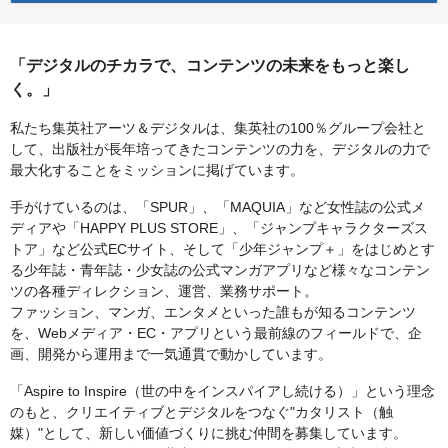
「デジタルのチカラで、コンテンツの未来をもっと楽し
く。」
私たち集英社アーツ＆デジタルは、集英社の100％グループ会社と
して、出版社が長年培ってきたコンテンツの力を、デジタルの力で
最大化することをミッションに掲げています。
手がけているのは、「SPUR」、「MAQUIA」など女性誌の公式メ
ディアや「HAPPY PLUS STORE」、「ジャンプキャラクターズス
トア」など公式ECサイト、そして「少年ジャンプ＋」をはじめとす
る少年誌・青年誌・少女誌の公式マンガアプリなど様々なコンテン
ツの各種ディレクション、運営、業務サポート。
ファッション、マンガ、エンタメといった誰もが知るコンテンツ
を、Webメディア・EC・アプリという最前線のフィールドで、企
画、開発から運用まで一気通貫で動かしています。
「Aspire to Inspire（世の中をインスパイアし続ける）」という理念
のもと、クリエイティブとデジタルをつなぐ"カタリスト（触
媒）"として、新しい価値づくりに挑む仲間を募集しています。