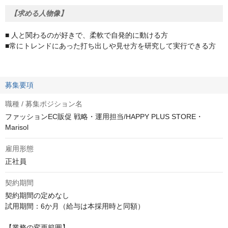
【求める人物像】
■
人と関わるのが好きで、柔軟で自発的に動ける方
■常にトレンドにあった打ち出しや見せ方を研究して実行できる方
募集要項
職種 / 募集ポジション名
ファッションEC販促 戦略・運用担当/HAPPY PLUS STORE・
Marisol
雇用形態
正社員
契約期間
契約期間の定めなし

試用期間：6か月（給与は本採用時と同額）

【業務の変更範囲】
