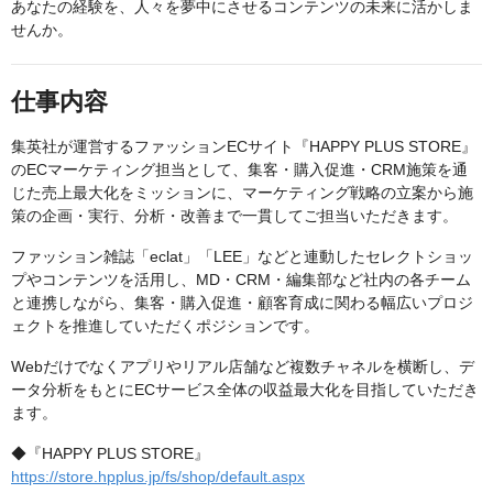
あなたの経験を、人々を夢中にさせるコンテンツの未来に活かしま
せんか。
仕事内容
集英社が運営するファッションECサイト『HAPPY PLUS STORE』
のECマーケティング担当として、集客・購入促進・CRM施策を通
じた売上最大化をミッションに、マーケティング戦略の立案から施
策の企画・実行、分析・改善まで一貫してご担当いただきます。
ファッション雑誌「eclat」「LEE」などと連動したセレクトショッ
プやコンテンツを活用し、MD・CRM・編集部など社内の各チーム
と連携しながら、集客・購入促進・顧客育成に関わる幅広いプロジ
ェクトを推進していただくポジションです。
Webだけでなくアプリやリアル店舗など複数チャネルを横断し、デ
ータ分析をもとにECサービス全体の収益最大化を目指していただき
ます。
◆『HAPPY PLUS STORE』
https://store.hpplus.jp/fs/shop/default.aspx