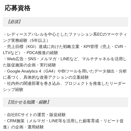
応募資格
【必須】
・レディースアパレルを中心としたファッション系ECのマーケティ
ング実務経験（5年以上）
・売上目標（KGI）達成に向けた戦略立案・KPI管理（売上・CVR・
LTVなど）・PDCA推進の経験
・Web広告・SNS・メルマガ・LINEなど、マルチチャネルを活用し
た販促施策の企画・実行経験
・Google Analytics 4（GA4）やBIツールを用いたデータ抽出・分析
に基づく、具体的な改善アクションの立案経験
・社内外の関連部署を巻き込み、プロジェクトを推進したリーダー
シップ経験
【活かせる知識・経験】
・自社ECサイトの運営・販促経験
・CRM施策（メルマガ・LINE等を活用した顧客育成・リピート促
進）の企画・運用経験