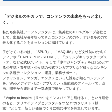
「デジタルのチカラで、コンテンツの未来をもっと楽し
く。」
私たち集英社アーツ＆デジタルは、集英社の100％グループ会社と
して、出版社が長年培ってきたコンテンツの力を、デジタルの力で
最大化することをミッションに掲げています。
手がけているのは、「SPUR」、「MAQUIA」など女性誌の公式メ
ディアや「HAPPY PLUS STORE」、「ジャンプキャラクターズス
トア」など公式ECサイト、そして「少年ジャンプ＋」をはじめとす
る少年誌・青年誌・少女誌の公式マンガアプリなど様々なコンテン
ツの各種ディレクション、運営、業務サポート。
ファッション、マンガ、エンタメといった誰もが知るコンテンツ
を、Webメディア・EC・アプリという最前線のフィールドで、企
画、開発から運用まで一気通貫で動かしています。
「Aspire to Inspire（世の中をインスパイアし続ける）」という理念
のもと、クリエイティブとデジタルをつなぐ"カタリスト（触
媒）"として、新しい価値づくりに挑む仲間を募集しています。