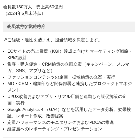
会員数130万人、売上高60億円
（2024年5月末時点）
◆具体的な業務内容
※ご経験・適性を踏まえ、担当領域を決定します。
ECサイトの売上目標（KGI）達成に向けたマーケティング戦略・
KPIの設計
集客・購入促進・CRM施策の企画立案（キャンペーン、メルマ
ガ、SNS、アプリなど）
ファッションコンテンツの企画・拡散施策の立案・実行
MD・CRM・編集部など関係部署と連携したプロジェクトマネジ
メント
UI/UX改善およびアプリ・リアル店舗と連動した販促施策の企
画・実行
Google Analytics 4 （GA4）などを活用したデータ分析、効果検
証、レポート作成、改善提案
定量パフォーマンスのモニタリングおよびPDCAの推進
経営層へのレポーティング・プレゼンテーション