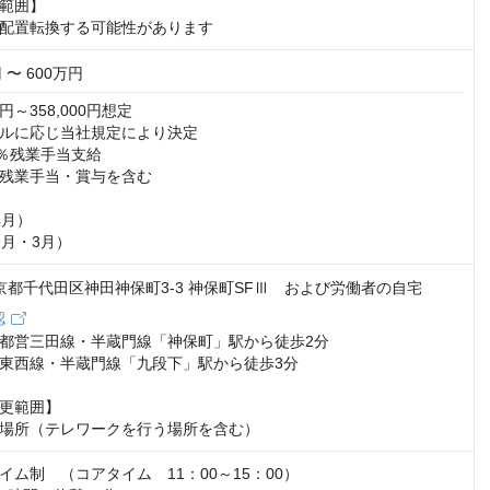
範囲】

配置転換する可能性があります
 〜 600万円
0円～358,000円想定

ルに応じ当社規定により決定

％残業手当支給

残業手当・賞与を含む

月）

9月・3月）
 東京都千代田区神田神保町3-3 神保町SFⅢ および労働者の自宅
認
都営三田線・半蔵門線「神保町」駅から徒歩2分

東西線・半蔵門線「九段下」駅から徒歩3分

更範囲】

場所（テレワークを行う場所を含む）
ム制　（コアタイム　11：00～15：00）
