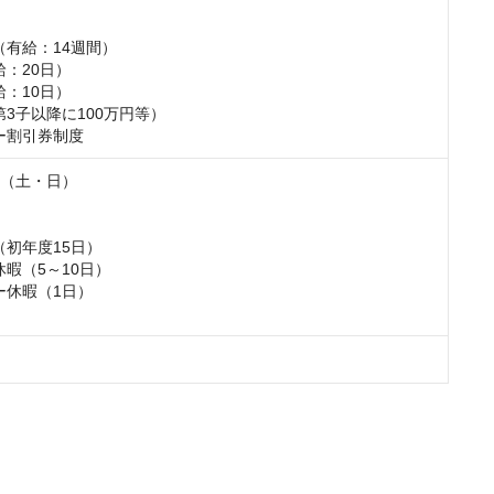
有給：14週間）

：20日）

：10日）

3子以降に100万円等）

ー割引券制度
（土・日）

初年度15日）

暇（5～10日）

休暇（1日）
