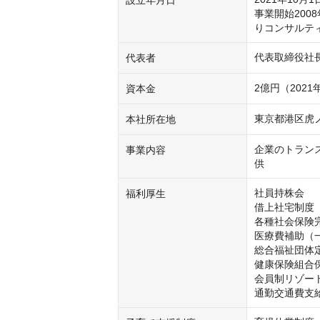
設立年月日
事業開始200
りコンサルテ
代表取締役社
代表者
2億円（2021
資本金
東京都港区虎ノ門
本社所在地
企業のトラン
事業内容
供
社員持株会

福利厚生
借上社宅制度

各種社会保険完
医療費補助（一
総合福祉団体定
健康保険組合
会員制リゾー
通勤交通費支