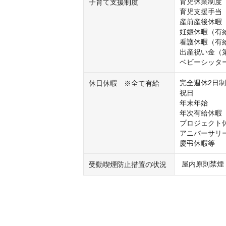
育児休業制度

子育て支援制度
育児支援手当

産前産後休暇（
妊娠休暇（有給
看護休暇（有給
出産祝い金（第
ベビーシッタ
完全週休2日制
休日休暇 ※全て有給
祝日

年末年始

年次有給休暇（
プロジェクト休
アニバーサリー
慶弔休暇等
 屋内原則禁煙
受動喫煙防止措置の状況