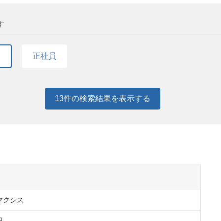
す
て
正社員
13
件の検索結果を表示する
マクシス

