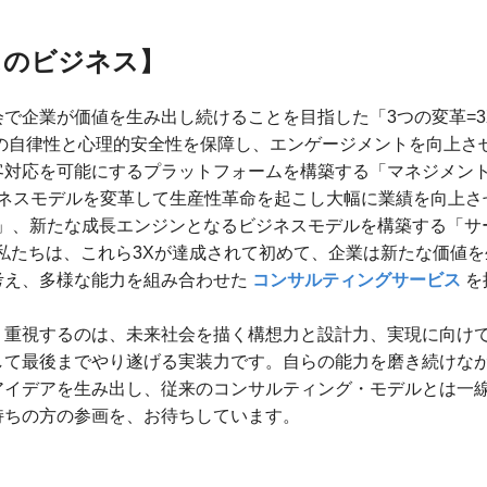
スのビジネス】
で企業が価値を生み出し続けることを目指した「3つの変革=3
人の自律性と心理的安全性を保障し、エンゲージメントを向上さ
客対応を可能にするプラットフォームを構築する「マネジメン
ジネスモデルを変革して生産性革命を起こし大幅に業績を向上さ
）」、新たな成長エンジンとなるビジネスモデルを構築する「サ
私たちは、これら3Xが達成されて初めて、企業は新たな価値
考え、多様な能力を組み合わせた
コンサルティングサービス
を
り重視するのは、未来社会を描く構想力と設計力、実現に向け
して最後までやり遂げる実装力です。自らの能力を磨き続けな
アイデアを生み出し、従来のコンサルティング・モデルとは一
持ちの方の参画を、お待ちしています。