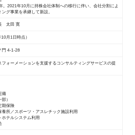
8年。2021年10月に持株会社体制への移行に伴い、会社分割によ
ィング事業を承継して新設。
長　太田 寛
年10月1日時点）
 4-1-28
スフォーメーションを支援するコンサルティングサービスの提
備

部）

期保険

保養所／スポーツ・アスレチック施設利用

トホテルシステム利用

給