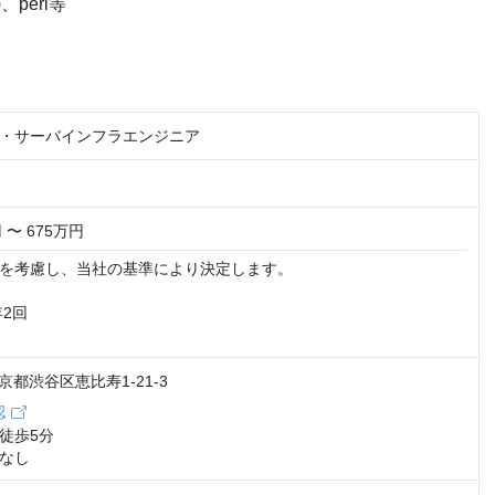
)、perl等
・サーバインフラエンジニア
 〜 675万円
を考慮し、当社の基準により決定します。

2回

 東京都渋谷区恵比寿1-21-3
認
徒歩5分

なし