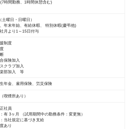
:00(7時間勤務、1時間休憩含む)

（土曜日・日曜日）

、年末年始、有給休暇、 特別休暇(慶弔他)

社月より1～15日付与
援制度

度

断

合保険加入

スクラブ加入

楽部加入　等
生年金、雇用保険、労災保険
（喫煙所あり）
正社員

：有 3ヶ月 （試用期間中の勤務条件：変更無）

：当社規定に基づき支給

度あり
