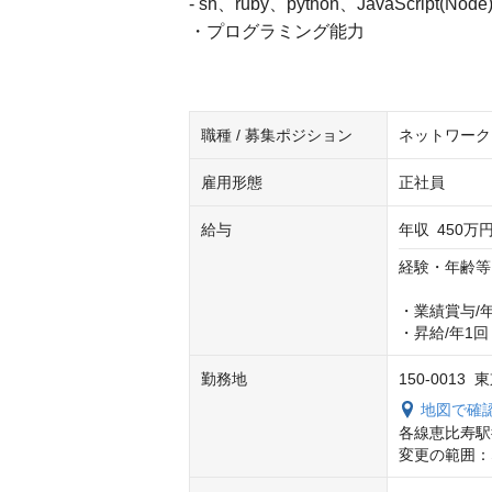
- sh、ruby、python、JavaScript(Node
・プログラミング能力
職種 / 募集ポジション
ネットワーク
雇用形態
正社員
給与
年収
450万円
経験・年齢等
・業績賞与/年
・昇給/年1回
勤務地
150-0013
地図で確
各線恵比寿駅
変更の範囲：