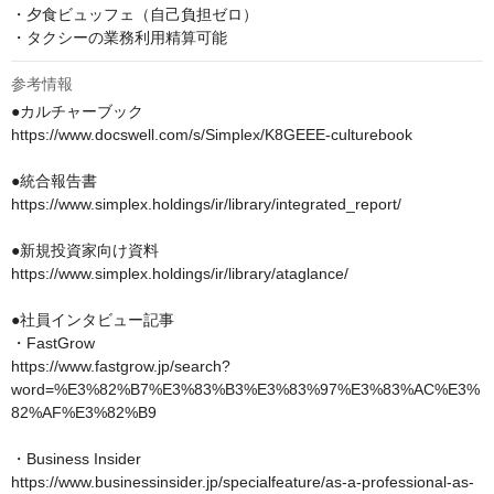
・夕食ビュッフェ（自己負担ゼロ）

・タクシーの業務利用精算可能
参考情報
●カルチャーブック

https://www.docswell.com/s/Simplex/K8GEEE-culturebook

●統合報告書　

https://www.simplex.holdings/ir/library/integrated_report/

●新規投資家向け資料

https://www.simplex.holdings/ir/library/ataglance/

●社員インタビュー記事

・FastGrow

https://www.fastgrow.jp/search?
word=%E3%82%B7%E3%83%B3%E3%83%97%E3%83%AC%E3%
82%AF%E3%82%B9

・Business Insider

https://www.businessinsider.jp/specialfeature/as-a-professional-as-