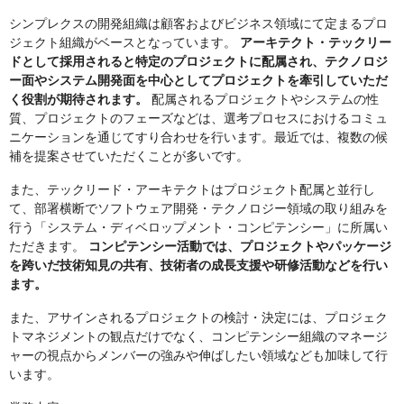
シンプレクスの開発組織は顧客およびビジネス領域にて定まるプロ
ジェクト組織がベースとなっています。
アーキテクト・テックリー
ドとして採⽤されると特定のプロジェクトに配属され、テクノロジ
ー⾯やシステム開発⾯を中⼼としてプロジェクトを牽引していただ
く役割が期待されます。
配属されるプロジェクトやシステムの性
質、プロジェクトのフェーズなどは、選考プロセスにおけるコミュ
ニケーションを通じてすり合わせを⾏います。最近では、複数の候
補を提案させていただくことが多いです。
また、テックリード・アーキテクトはプロジェクト配属と並⾏し
て、部署横断でソフトウェア開発・テクノロジー領域の取り組みを
⾏う「システム・ディベロップメント・コンピテンシー」に所属い
ただきます。
コンピテンシー活動では、プロジェクトやパッケージ
を跨いだ技術知⾒の共有、技術者の成⻑⽀援や研修活動などを⾏い
ます。
また、アサインされるプロジェクトの検討・決定には、プロジェク
トマネジメントの観点だけでなく、コンピテンシー組織のマネージ
ャーの視点からメンバーの強みや伸ばしたい領域なども加味して⾏
います。