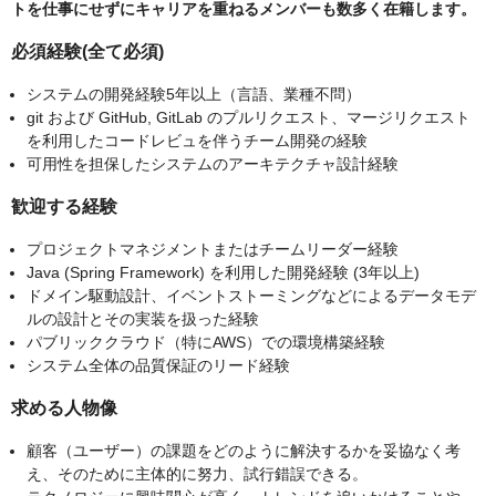
トを仕事にせずにキャリアを重ねるメンバーも数多く在籍します。
必須経験(全て必須)
システムの開発経験5年以上（⾔語、業種不問）
git および GitHub, GitLab のプルリクエスト、マージリクエスト
を利⽤したコードレビュを伴うチーム開発の経験
可⽤性を担保したシステムのアーキテクチャ設計経験
歓迎する経験
プロジェクトマネジメントまたはチームリーダー経験
Java (Spring Framework) を利⽤した開発経験 (3年以上)
ドメイン駆動設計、イベントストーミングなどによるデータモデ
ルの設計とその実装を扱った経験
パブリッククラウド（特にAWS）での環境構築経験
システム全体の品質保証のリード経験
求める人物像
顧客（ユーザー）の課題をどのように解決するかを妥協なく考
え、そのために主体的に努⼒、試⾏錯誤できる。