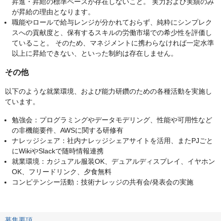
昇進・昇給の標準ペースが存在しないこと。 実⼒および実績のみ
が昇給の理由となります。
職能やロールで給与レンジが分かれておらず、純粋にシンプレク
スへの貢献度と、保有するスキルの労働市場での希少性を評価し
ていること。 そのため、マネジメントに携わらなければ⼀定⽔準
以上に昇給できない、といった制約は存在しません。
その他
以下のような就業環境、および能⼒研鑽のための各種活動を実施し
ています。
勉強会：プログラミングやデータモデリング、性能や可⽤性など
の⾮機能要件、AWSに関する研修有
ナレッジシェア：社内ナレッジシェアサイトを活⽤、またPJごと
にWikiやSlackで随時情報連携
就業環境：カジュアル服装OK、デュアルディスプレイ、イヤホン
OK、フリードリンク、⼣⾷無料
コンピテンシー活動：技術ナレッジの共有会/発表会の実施
募集要項