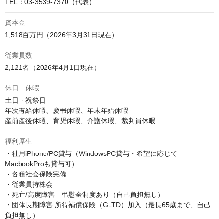
TEL：03-3539-7370（代表）
資本金
1,518百万円（2026年3月31日現在）
従業員数
2,121名（2026年4月1日現在）
休日・休暇
土日・祝祭日

年次有給休暇、慶弔休暇、年末年始休暇

産前産後休暇、育児休暇、介護休暇、裁判員休暇
福利厚生
・社用iPhone/PC貸与（WindowsPC貸与・希望に応じて
MacbookProも貸与可）

・各種社会保険完備

・従業員持株会

・死亡/高度障害　弔慰金制度あり（自己負担無し）

・団体長期障害 所得補償保険（GLTD）加入（最長65歳まで、自己
負担無し）
