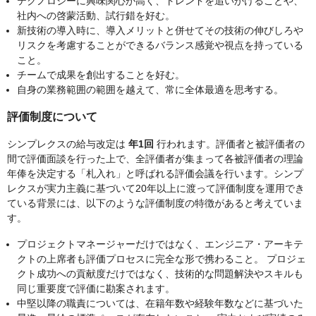
テクノロジーに興味関⼼が⾼く、トレンドを追いかけることや、
社内への啓蒙活動、試⾏錯を好む。
新技術の導⼊時に、導⼊メリットと併せてその技術の伸びしろや
リスクを考慮することができるバランス感覚や視点を持っている
こと。
チームで成果を創出することを好む。
⾃⾝の業務範囲の範囲を越えて、常に全体最適を思考する。
評価制度について
シンプレクスの給与改定は
年1回
⾏われます。評価者と被評価者の
間で評価⾯談を⾏った上で、全評価者が集まって各被評価者の理論
年俸を決定する「札⼊れ」と呼ばれる評価会議を⾏います。シンプ
レクスが実⼒主義に基づいて20年以上に渡って評価制度を運⽤でき
ている背景には、以下のような評価制度の特徴があると考えていま
す。
プロジェクトマネージャーだけではなく、エンジニア・アーキテ
クトの上席者も評価プロセスに完全な形で携わること。 プロジェ
クト成功への貢献度だけではなく、技術的な問題解決やスキルも
同じ重要度で評価に勘案されます。
中堅以降の職責については、在籍年数や経験年数などに基づいた