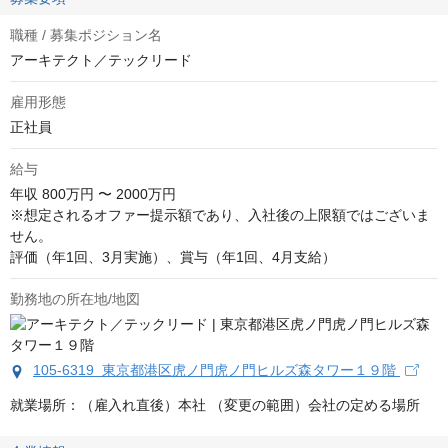
職種 / 募集ポジション名
アーキテクト／テックリード
雇用形態
正社員
給与
年収
800万円 〜 2000万円
※想定されるオファー提示額であり、入社後の上限額ではございま
せん。

評価（年1回、3月実施）、賞与（年1回、4月支給）
勤務地の所在地/地図
105-6319 東京都港区虎ノ門虎ノ門ヒルズ森タワー１９階
就業場所：（雇入れ直後）本社 （変更の範囲）会社の定める場所