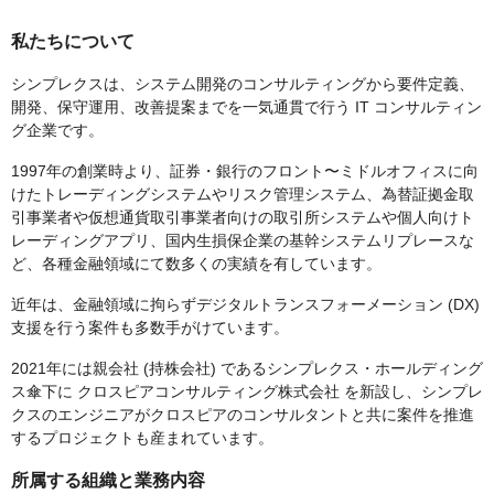
私たちについて
シンプレクスは、システム開発のコンサルティングから要件定義、
開発、保守運⽤、改善提案までを⼀気通貫で⾏う IT コンサルティン
グ企業です。
1997年の創業時より、証券・銀⾏のフロント〜ミドルオフィスに向
けたトレーディングシステムやリスク管理システム、為替証拠⾦取
引事業者や仮想通貨取引事業者向けの取引所システムや個⼈向けト
レーディングアプリ、国内⽣損保企業の基幹システムリプレースな
ど、各種⾦融領域にて数多くの実績を有しています。
近年は、⾦融領域に拘らずデジタルトランスフォーメーション (DX)
⽀援を⾏う案件も多数⼿がけています。
2021年には親会社 (持株会社) であるシンプレクス・ホールディング
ス傘下に クロスピアコンサルティング株式会社 を新設し、シンプレ
クスのエンジニアがクロスピアのコンサルタントと共に案件を推進
するプロジェクトも産まれています。
所属する組織と業務内容