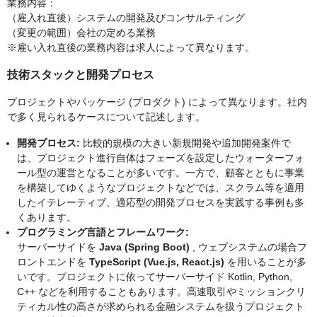
業務内容：
（雇入れ直後）システムの開発及びコンサルティング
（変更の範囲）会社の定める業務
※雇い入れ直後の業務内容は求人によって異なります。
技術スタックと開発プロセス
プロジェクトやパッケージ (プロダクト) によって異なります。社内
で多く⾒られるケースについて記述します。
開発プロセス:
⽐較的規模の⼤きい新規開発や追加開発案件で
は、プロジェクト進⾏⾃体はフェーズを設定したウォーターフォ
ール型の運営となることが多いです。⼀⽅で、顧客とともに事業
を構築してゆくようなプロジェクトなどでは、スクラム等を適⽤
したイテレーティブ、適応型の開発プロセスを実践する事例も多
くあります。
プログラミング⾔語とフレームワーク:
サーバーサイドを
Java (Spring Boot)
, ウェブシステムの場合フ
ロントエンドを
TypeScript (Vue.js, React.js)
を⽤いることが多
いです。プロジェクトに依ってサーバーサイド Kotlin, Python,
C++ などを利⽤することもあります。⾼速取引やミッションクリ
ティカル性の⾼さが求められる⾦融システムを扱うプロジェクト