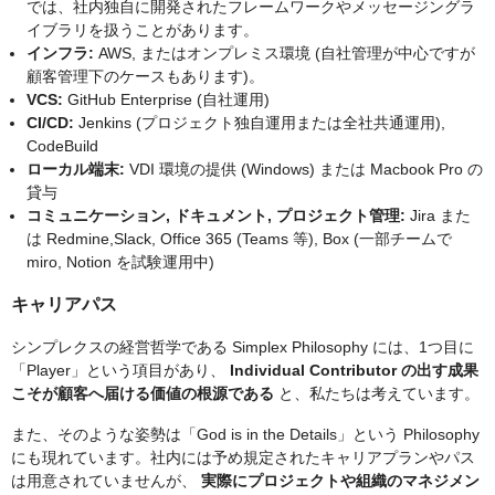
では、社内独⾃に開発されたフレームワークやメッセージングラ
イブラリを扱うことがあります。
インフラ:
AWS, またはオンプレミス環境 (⾃社管理が中⼼ですが
顧客管理下のケースもあります)。
VCS:
GitHub Enterprise (⾃社運⽤)
CI/CD:
Jenkins (プロジェクト独⾃運⽤または全社共通運⽤),
CodeBuild
ローカル端末:
VDI 環境の提供 (Windows) または Macbook Pro の
貸与
コミュニケーション, ドキュメント, プロジェクト管理:
Jira また
は Redmine,Slack, Office 365 (Teams 等), Box (⼀部チームで
miro, Notion を試験運⽤中)
キャリアパス
シンプレクスの経営哲学である Simplex Philosophy には、1つ⽬に
「Player」という項⽬があり、
Individual Contributor の出す成果
こそが顧客へ届ける価値の根源である
と、私たちは考えています。
また、そのような姿勢は「God is in the Details」という Philosophy
にも現れています。社内には予め規定されたキャリアプランやパス
は⽤意されていませんが、
実際にプロジェクトや組織のマネジメン