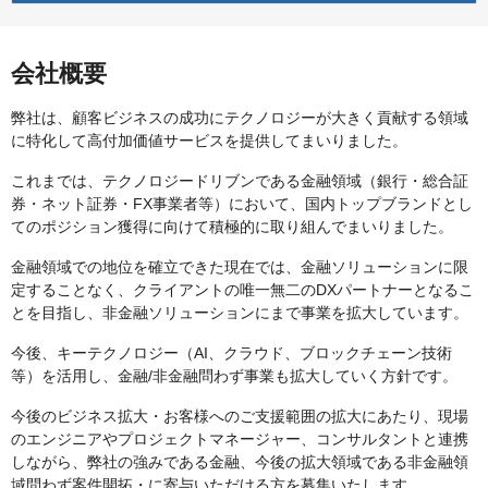
会社概要
弊社は、顧客ビジネスの成功にテクノロジーが大きく貢献する領域
に特化して高付加価値サービスを提供してまいりました。
これまでは、テクノロジードリブンである金融領域（銀行・総合証
券・ネット証券・FX事業者等）において、国内トップブランドとし
てのポジション獲得に向けて積極的に取り組んでまいりました。
金融領域での地位を確立できた現在では、金融ソリューションに限
定することなく、クライアントの唯一無二のDXパートナーとなるこ
とを目指し、非金融ソリューションにまで事業を拡大しています。
今後、キーテクノロジー（AI、クラウド、ブロックチェーン技術
等）を活用し、金融/非金融問わず事業も拡大していく方針です。
今後のビジネス拡大・お客様へのご支援範囲の拡大にあたり、現場
のエンジニアやプロジェクトマネージャー、コンサルタントと連携
しながら、弊社の強みである金融、今後の拡大領域である非金融領
域問わず案件開拓・に寄与いただける方を募集いたします