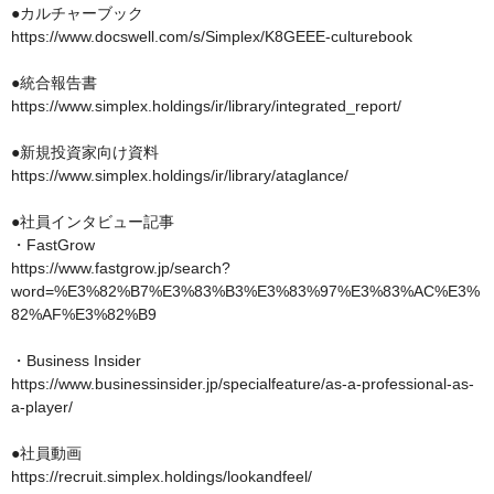
●カルチャーブック

https://www.docswell.com/s/Simplex/K8GEEE-culturebook

●統合報告書　

https://www.simplex.holdings/ir/library/integrated_report/

●新規投資家向け資料

https://www.simplex.holdings/ir/library/ataglance/

●社員インタビュー記事

・FastGrow

https://www.fastgrow.jp/search?
word=%E3%82%B7%E3%83%B3%E3%83%97%E3%83%AC%E3%
82%AF%E3%82%B9

・Business Insider

https://www.businessinsider.jp/specialfeature/as-a-professional-as-
a-player/

●社員動画

https://recruit.simplex.holdings/lookandfeel/
