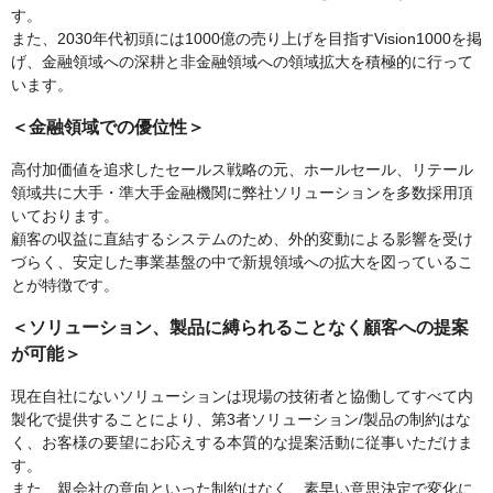
す。
また、2030年代初頭には1000億の売り上げを目指すVision1000を掲
げ、金融領域への深耕と非金融領域への領域拡大を積極的に行って
います。
＜金融領域での優位性＞
高付加価値を追求したセールス戦略の元、ホールセール、リテール
領域共に大手・準大手金融機関に弊社ソリューションを多数採用頂
いております。
顧客の収益に直結するシステムのため、外的変動による影響を受け
づらく、安定した事業基盤の中で新規領域への拡大を図っているこ
とが特徴です。
＜ソリューション、製品に縛られることなく顧客への提案
が可能＞
現在自社にないソリューションは現場の技術者と協働してすべて内
製化で提供することにより、第3者ソリューション/製品の制約はな
く、お客様の要望にお応えする本質的な提案活動に従事いただけま
す。
また、親会社の意向といった制約はなく、素早い意思決定で変化に