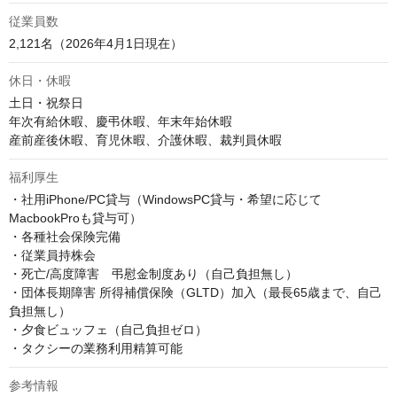
従業員数
2,121名（2026年4月1日現在）
休日・休暇
土日・祝祭日

年次有給休暇、慶弔休暇、年末年始休暇

産前産後休暇、育児休暇、介護休暇、裁判員休暇
福利厚生
・社用iPhone/PC貸与（WindowsPC貸与・希望に応じて
MacbookProも貸与可）

・各種社会保険完備

・従業員持株会

・死亡/高度障害　弔慰金制度あり（自己負担無し）

・団体長期障害 所得補償保険（GLTD）加入（最長65歳まで、自己
負担無し）

・夕食ビュッフェ（自己負担ゼロ）

・タクシーの業務利用精算可能
参考情報