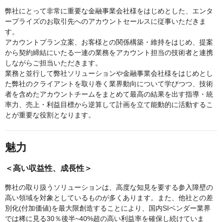
弊社にとって非常に重要な金融事業会社様をはじめとした、エンタ
ープライズのお取引先へのアカウントセールスに従事いただきま
す。
アカウントプラン立案、お客様との関係構築・維持をはじめ、提案
から契約締結にいたる一連の業務をアカウント担当の技術者と連携
しながらご担当いただきます。
業務と並行して弊社ソリューションや金融事業会社様をはじめとし
た弊社のクライアントを取り巻く業界動向について学びつつ、技術
者を含めたアカウントチームをまとめて最高の結果を出す指導・統
率力、売上・利益目標から逆算して計画を立て能動的に活動するこ
とが重要な役割となります。
魅力
＜高い収益性、成長性＞
弊社の取り扱うソリューションは、高度な知見を要する参入障壁の
高い領域を対象としているものが多くあります。また、他社との差
別化(付加価値)を最大限創造することにより、国内SIベンダー業界
では稀に見る30％後半~40%超の高い利益率を確保し続けていま