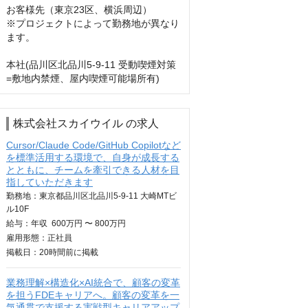
お客様先（東京23区、横浜周辺）

※プロジェクトによって勤務地が異なり
ます。

本社(品川区北品川5-9-11 受動喫煙対策
=敷地内禁煙、屋内喫煙可能場所有)
株式会社スカイウイル の求人
Cursor/Claude Code/GitHub Copilotなど
を標準活用する環境で、自身が成長する
とともに、チームを牽引できる人材を目
指していただきます
勤務地：東京都品川区北品川5-9-11 大崎MTビ
ル10F
給与：
年収
600万円 〜 800万円
雇用形態：正社員
掲載日：
20時間
前に掲載
業務理解×構造化×AI統合で、顧客の変革
を担うFDEキャリアへ。顧客の変革を一
気通貫で支援する実戦型キャリアアップ