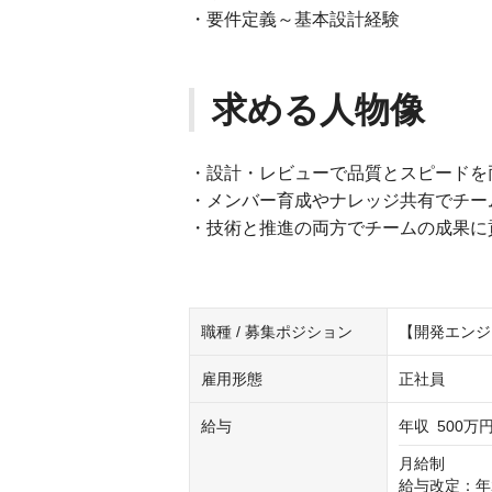
・要件定義～基本設計経験
求める人物像
・設計・レビューで品質とスピードを
・メンバー育成やナレッジ共有でチー
・技術と推進の両方でチームの成果に
職種 / 募集ポジション
【開発エンジ
雇用形態
正社員
給与
年収
500万円
月給制

給与改定：年2