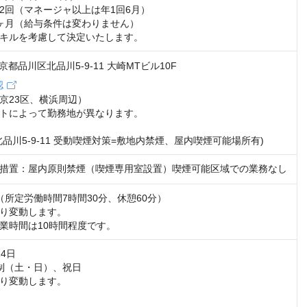
2回（マネージャ以上は年1回6月）

ヶ月（給与条件は変わりません）

キルを考慮して決定いたします。
 東京都品川区北品川5-9-11 大崎MTビル10F
認
京23区、横浜周辺）

トによって勤務地が異なります。

品川5-9-11 受動喫煙対策=敷地内禁煙、屋内喫煙可能場所有)
措置：屋内原則禁煙（喫煙専用室設置）喫煙可能区域での業務なし
00（所定労働時間7時間30分、休憩60分）

り変動します。

業時間は10時間程度です。
日 

制（土・日）、祝日

り変動します。
