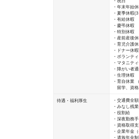
・祝日 

・年末年始休
・夏季休暇(3
・有給休暇 

・慶弔休暇 

・特別休暇 

・産前産後休
・育児介護休
・ドナー休暇 
・ボランティア
・マタニティ休
・障がい者通
・生理休暇

・育自休業 
　留学、資格
・交通費全額
待遇・福利厚生
・みなし残業
・役割給

・深夜勤務手
・資格取得支
・企業年金（
・遺族年金制