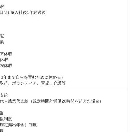
暇

日間) ※入社後1年経過後

暇

業



休暇 

暇 

院休暇

（3年まで自らを育むために休める）

取得、ボランティア、育児、介護等
支給

代＋残業代支給（規定時間外労働20時間を超えた場合）

当

援制度

確定拠出年金）制度

度
