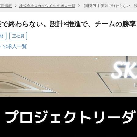
採用情報
株式会社スカイウイル の求人一覧
【開発PL】実装で終わらない。設
装で終わらない。設計×推進で、チームの勝率を
材
正社員
 の求人一覧