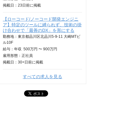
掲載日：
23日
前に掲載
【ローコード/ノーコード開発エンジニ
ア】特定のツールに縛られず、技術の掛
け合わせで「最善のDX」を形にする
勤務地：東京都品川区北品川5-9-11 大崎MTビ
ル10F
給与：
年収
500万円 〜 900万円
雇用形態：正社員
掲載日：
30+日
前に掲載
すべての求人を見る