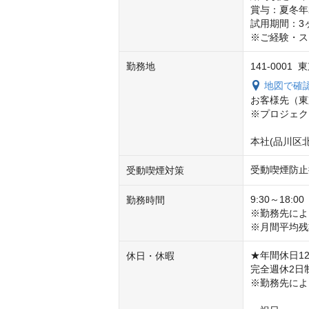
賞与：夏冬年
試用期間：3
※ご経験・ス
勤務地
141-0001
地図で確
お客様先（東
※プロジェク
本社(品川区北
受動喫煙防止
受動喫煙対策
9:30～18:
勤務時間
※勤務先によ
※月間平均残
★年間休日124
休日・休暇
完全週休2日
※勤務先によ