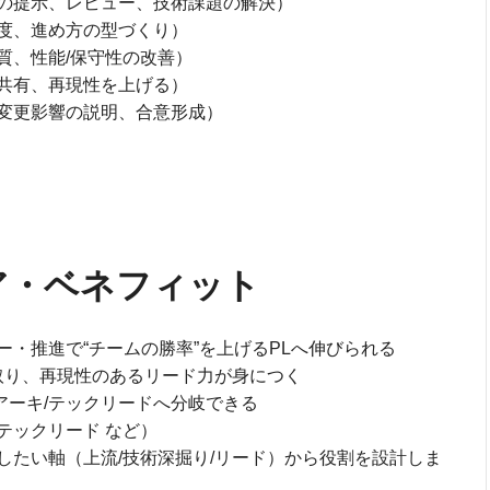
の提示、レビュー、技術課題の解決）
度、進め方の型づくり）
質、性能/保守性の改善）
共有、再現性を上げる）
変更影響の説明、合意形成）
ア・ベネフィット
・推進で“チームの勝率”を上げるPLへ伸びられる
取り、再現性のあるリード力が身につく
アーキ/テックリードへ分岐できる
テックリード など）
したい軸（上流/技術深掘り/リード）から役割を設計しま