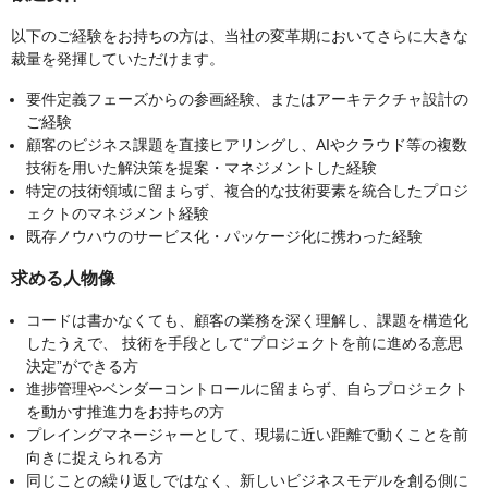
以下のご経験をお持ちの方は、当社の変革期においてさらに大きな
裁量を発揮していただけます。
要件定義フェーズからの参画経験、またはアーキテクチャ設計の
ご経験
顧客のビジネス課題を直接ヒアリングし、AIやクラウド等の複数
技術を用いた解決策を提案・マネジメントした経験
特定の技術領域に留まらず、複合的な技術要素を統合したプロジ
ェクトのマネジメント経験
既存ノウハウのサービス化・パッケージ化に携わった経験
求める人物像
コードは書かなくても、顧客の業務を深く理解し、課題を構造化
したうえで、 技術を手段として“プロジェクトを前に進める意思
決定”ができる方
進捗管理やベンダーコントロールに留まらず、自らプロジェクト
を動かす推進力をお持ちの方
プレイングマネージャーとして、現場に近い距離で動くことを前
向きに捉えられる方
同じことの繰り返しではなく、新しいビジネスモデルを創る側に