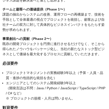
ジネス課題を解決策へと落とし込みます。
チームと顧客への価値提供（Phase 1〜）
課題の抽出からシステムの改善、運用フローの再構築まで、技術を
手段として全体最適の視点でプロジェクトを統括し、顧客および自
社チームの双方に対して具体的なビジネスインパクトをもたらす姿
勢が求められます。
事業創出への貢献（Phase 2〜）
既存の開発プロジェクトを円滑に進行させるだけでなく、そこから
得られたノウハウをパッケージ化し、当社の新たなストック型ビジ
ネスとして価値を最大化するプロセスに貢献していただきます。
必須要件
プロジェクトマネジメントの実務経験3年以上（予算・人員・品
質・進捗の包括的な統括を含む）
エンジニアとしてのシステム開発経験3年以上
（開発言語は不問：Java / Python / JavaScript / TypeScript / PHP
/ C# など）
※ プロジェクトの規模・人月は問いません。
歓迎要件