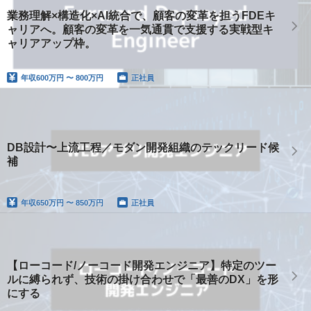
業務理解×構造化×AI統合で、顧客の変革を担うFDEキ
ャリアへ。顧客の変革を一気通貫で支援する実戦型キ
ャリアアップ枠。
年収
600万円 〜 800万円
正社員
DB設計〜上流工程／モダン開発組織のテックリード候
補
年収
650万円 〜 850万円
正社員
【ローコード/ノーコード開発エンジニア】特定のツー
ルに縛られず、技術の掛け合わせで「最善のDX」を形
にする