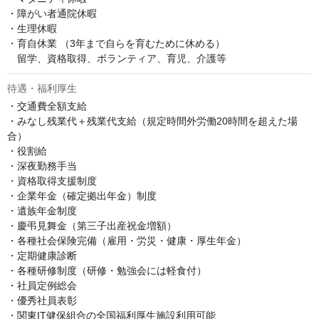
・障がい者通院休暇

・生理休暇

・育自休業 （3年まで自らを育むために休める）

　留学、資格取得、ボランティア、育児、介護等
待遇・福利厚生
・交通費全額支給

・みなし残業代＋残業代支給（規定時間外労働20時間を超えた場
合）

・役割給

・深夜勤務手当

・資格取得支援制度

・企業年金（確定拠出年金）制度

・遺族年金制度

・慶弔見舞金（第三子出産祝金増額）

・各種社会保険完備（雇用・労災・健康・厚生年金）

・定期健康診断

・各種研修制度（研修・勉強会には軽食付）

・社員定例総会

・優秀社員表彰

・関東IT健保組合の全国福利厚生施設利用可能
