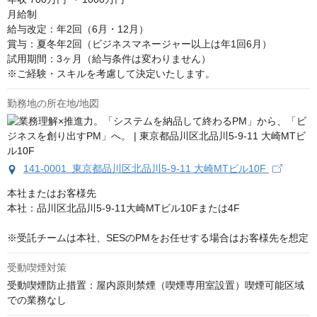
月給制

給与改定：年2回（6月・12月）

賞与：夏冬年2回（ビジネスマネージャー以上は年1回6月）

試用期間：3ヶ月（給与条件は変わりません）

※ご経験・スキルを考慮して決定いたします。
勤務地の所在地/地図
141-0001 東京都品川区北品川5-9-11 大崎MTビル10F
本社またはお客様先

本社：品川区北品川5-9-11大崎MTビル10Fまたは4F

※受託チームは本社、SESのPMをお任せする場合はお客様先を想定
受動喫煙対策
受動喫煙防止措置：屋内原則禁煙（喫煙専用室設置）喫煙可能区域
での業務なし