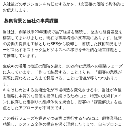
入社後どのポジションをお任せするかを、1次面接の段階で具体的に
お伝えします。
募集背景と当社の事業課題
当社は、創業以来23年連続で黒字経営を継続し、堅固な経営基盤を
構築してまいりました。現在は事業構造の変革期にあります。従来
の労働力提供を主軸としたSESから脱却し、蓄積した技術知見をサ
ービス化するストック型ビジネスへの移行を全社的な経営課題とし
て推進しています。
生成AIの活用は検証の段階を越え、2026年は業務への実装フェーズ
に入っています。「作って納品する」ことよりも、「顧客の業務が
実際に変わるところまで見届ける」ことに価値が移りつつありま
す。
AIをはじめとする技術進化が市場構造を変化させる中、当社が今後
も顧客に本質的な価値を提供し続けるためには、特定の技術ドメイ
ンに依存した縦割りの組織体制を統合し、顧客の「課題解決」を起
点としたアプローチが不可欠です。
この移行フェーズを迅速かつ確実に実行するためには、顧客業務に
精通し、システム全体の構造を深く理解したうえで、自らプロジェ