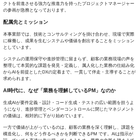
クトを前進させる強力な推進力を持ったプロジェクトマネージャー
の参画が急務となっております。
配属先とミッション
本事業部では、技術とコンサルティングを掛け合わせ、現場で実際
に稼働し、成果を生むシステムや価値を創出することをミッション
としています。
システムの運用保守や進捗管理に留まらず、顧客の業務現場の声を
整理して本質的な課題を発見・定義し、属人化した業務の仕組み化
からAIを前提としたDXの定着まで、一貫して伴走・主導することが
求められます。
AI時代に、なぜ「業務を理解しているPM」なのか
生成AIが要件定義・設計・コード生成・テストの広い範囲を担うよ
うになり、進捗管理とベンダーコントロールに閉じたマネジメント
の価値は、相対的に下がり始めています。
一方で価値が上がっているのは、顧客の業務を深く理解し、課題を
構造化し、何をどう作るべきかを判断できるPM です。AIは指示が