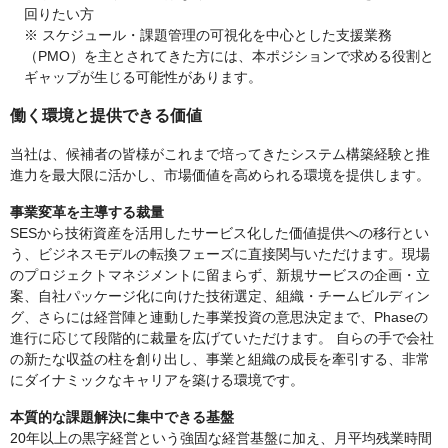
回りたい方
※ スケジュール・課題管理の可視化を中心とした支援業務
（PMO）を主とされてきた方には、本ポジションで求める役割と
ギャップが生じる可能性があります。
働く環境と提供できる価値
当社は、候補者の皆様がこれまで培ってきたシステム構築経験と推
進力を最大限に活かし、市場価値を高められる環境を提供します。
事業変革を主導する裁量
SESから技術資産を活用したサービス化した価値提供への移行とい
う、ビジネスモデルの転換フェーズに直接関与いただけます。現場
のプロジェクトマネジメントに留まらず、新規サービスの企画・立
案、自社パッケージ化に向けた技術選定、組織・チームビルディン
グ、さらには経営陣と連動した事業投資の意思決定まで、Phaseの
進行に応じて段階的に裁量を広げていただけます。 自らの手で会社
の新たな収益の柱を創り出し、事業と組織の成長を牽引する、非常
にダイナミックなキャリアを築ける環境です。
本質的な課題解決に集中できる基盤
20年以上の黒字経営という強固な経営基盤に加え、月平均残業時間