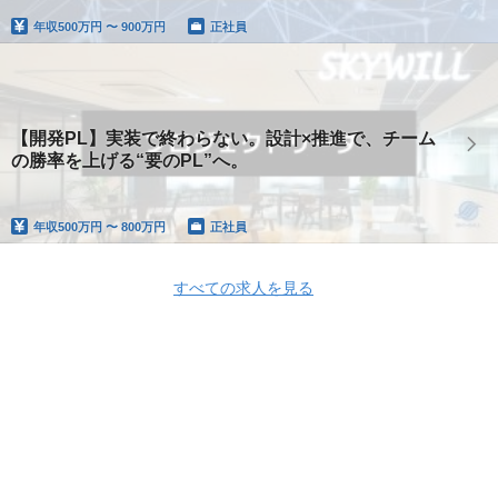
年収
500万円 〜 900万円
正社員
【開発PL】実装で終わらない。設計×推進で、チーム
の勝率を上げる“要のPL”へ。
年収
500万円 〜 800万円
正社員
すべての求人を見る