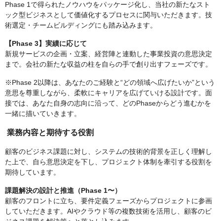
Phase 1で得られたノウハウをパッケージ化し、当社の新たなスト
ック型ビジネスとして価値化するプロセスに関与いただきます。技
術選定・チームビルディングにも踏み込みます。
【Phase 3】実績に応じて
新規サービスの企画・立案、経営陣と連動した事業投資の意思決定
まで。会社の新たな収益の柱を自らの手で創り出すフェーズです。
※Phase 2以降は、あなたのご経験と“どの領域へ広げたいか”という
意思を尊重しながら、柔軟にキャリアを広げていける設計です。面
接では、あなた自身の志向に沿って、どのPhaseからどう進むかを
一緒に描いていきます。
業務内容と期待する役割
顧客のビジネス課題に対し、システムの技術的背景を正しく理解し
た上で、自ら意思決定を下し、プロジェクト体制を牽引する役割を
期待しています。
課題解決の設計と推進（Phase 1〜）
顧客のフロントに立ち、要件定義フェーズからプロジェクトに参画
していただきます。AIやクラウド等の複数技術を活用し、顧客のビ