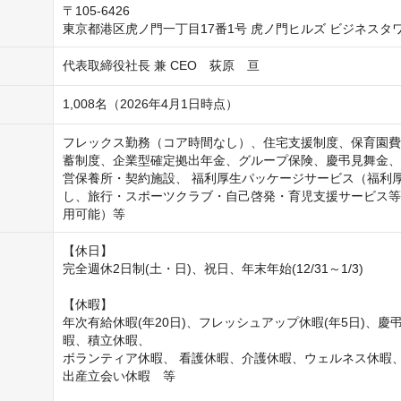
〒105-6426

東京都港区虎ノ門一丁目17番1号 虎ノ門ヒルズ ビジネスタワ
代表取締役社長 兼 CEO　荻原　亘
1,008名（2026年4月1日時点）
フレックス勤務（コア時間なし）、住宅支援制度、保育園費
蓄制度、企業型確定拠出年金、グループ保険、慶弔見舞金、
営保養所・契約施設、 福利厚生パッケージサービス（福利
し、旅行・スポーツクラブ・自己啓発・育児支援サービス等
【休日】

完全週休2日制(土・日)、祝日、年末年始(12/31～1/3)

【休暇】

年次有給休暇(年20日)、フレッシュアップ休暇(年5日)、慶
暇、積立休暇、

ボランティア休暇、 看護休暇、介護休暇、ウェルネス休暇
出産立会い休暇　等
