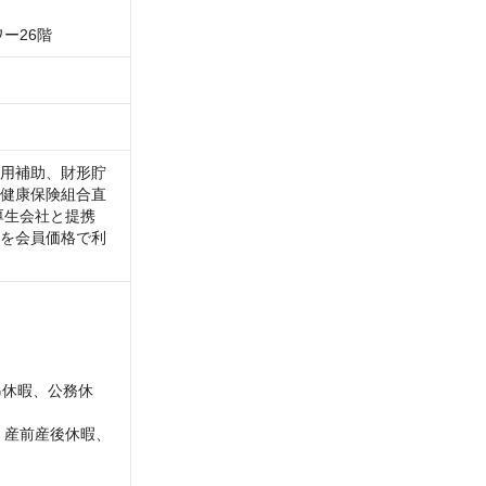
ー26階
用補助、財形貯
健康保険組合直
厚生会社と提携
を会員価格で利
弔休暇、公務休
、産前産後休暇、