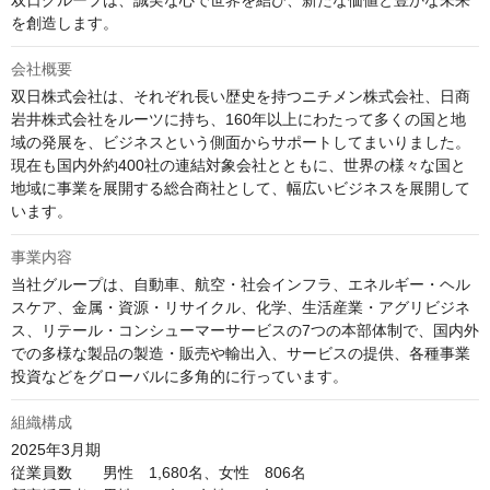
双日グループは、誠実な心で世界を結び、新たな価値と豊かな未来
を創造します。
会社概要
双日株式会社は、それぞれ長い歴史を持つニチメン株式会社、日商
岩井株式会社をルーツに持ち、160年以上にわたって多くの国と地
域の発展を、ビジネスという側面からサポートしてまいりました。
現在も国内外約400社の連結対象会社とともに、世界の様々な国と
地域に事業を展開する総合商社として、幅広いビジネスを展開して
います。
事業内容
当社グループは、自動車、航空・社会インフラ、エネルギー・ヘル
スケア、金属・資源・リサイクル、化学、生活産業・アグリビジネ
ス、リテール・コンシューマーサービスの7つの本部体制で、国内外
での多様な製品の製造・販売や輸出入、サービスの提供、各種事業
投資などをグローバルに多角的に行っています。
組織構成
2025年3月期

従業員数　　男性　1,680名、女性　806名
