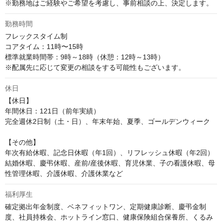
※勤務地はご経験やご希望を考慮し、事前相談の上、決定します。
勤務時間
フレックスタイム制

コアタイム：11時〜15時

標準就業時間帯：9時～18時（休憩：12時～13時）

※配属先に応じて変更の相談をする可能性もございます。
休日
【休日】

年間休日：121日（前年実績）

完全週休2日制（土・日）、年末年始、夏季、ゴールデンウィーク

【その他】

年次有給休暇、記念日休暇（年1回）、リフレッシュ休暇（年2回）
結婚休暇、慶弔休暇、産前/産後休暇、育児休業、子の看護休暇、母
性管理休暇、介護休暇、介護休業など
福利厚生
確定拠出年金制度、ベネフィットワン、定期健康診断、慶弔金制
度、社員持株会、ホットライン窓口、健康保険組合保養所、くるみ