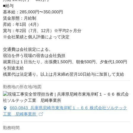
■給与

基本給：285,000円〜350,000円

賃金形態：月給制

昇給：年1回（4月）

賞与：年2回（7月、12月）※平均2ヶ月分

※会社業績と個人評価によって決定

交通費は会社規定による。

宿泊を伴う現場の宿舎は会社負担

就業日は１日当たり、出張費1,500円、朝食500円、夕食代1,000円
を別途支給

残業代は法定通り。以上は月末締め翌月10日給与に加算して支給
勤務地の所在地/地図
660-0843 兵庫県尼崎市東海岸町１－６６ 株式会社ソルテック
工業 尼崎事業所
勤務時間