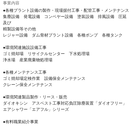
事業内容
●各種プラント設備の製作・現場据付工事・配管工事・メンテナンス

集塵設備　発電設備　コンベヤー設備　塗装設備　排風設備　圧延
及び

精製設備等その他

レジャー設備　ダム骨材プラント設備　各種ポンプ　各種タンク

●環境関連施設設備工事

ゴミ焼却場　リサイクルセンター　下水処理場　

浄水場　産業廃棄物処理場

●各種メンテナンス工事

ゴミ焼却場定検作業　設備保全メンテナンス　

クレーン保全メンテナンス

●環境関連製品製作・リース・販売

ダイオキシン　アスベスト工事対応負圧除塵装置「ダイオフリー」

エアシャワー「エアフル」シリーズ

●有料職業紹介事業
