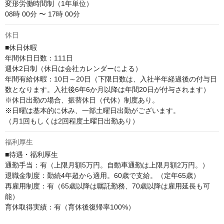
変形労働時間制（1年単位）

08時 00分 〜 17時 00分
休日
■休日休暇

年間休日日数：111日

週休2日制（休日は会社カレンダーによる）

年間有給休暇：10日～20日（下限日数は、入社半年経過後の付与日
数となります。入社後6年6か月以降は年間20日が付与されます）

※休日出勤の場合、振替休日（代休）制度あり。

※日曜は基本的に休み、一部土曜日出勤がございます。

（月1回もしくは2回程度土曜日出勤あり）
福利厚生
■待遇・福利厚生

通勤手当：有（上限月額5万円。自動車通勤は上限月額2万円。）

退職金制度：勤続4年超から適用。60歳で支給。（定年65歳）

再雇用制度：有（65歳以降は嘱託勤務、70歳以降は雇用延長も可
能）

育休取得実績：有（育休後復帰率100%）
