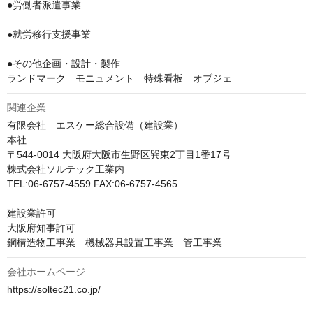
●労働者派遣事業

●就労移行支援事業

●その他企画・設計・製作

ランドマーク　モニュメント　特殊看板　オブジェ
関連企業
有限会社　エスケー総合設備（建設業）

本社

〒544-0014 大阪府大阪市生野区巽東2丁目1番17号　

株式会社ソルテック工業内

TEL:06-6757-4559 FAX:06-6757-4565

建設業許可

大阪府知事許可

鋼構造物工事業　機械器具設置工事業　管工事業
会社ホームページ
https://soltec21.co.jp/