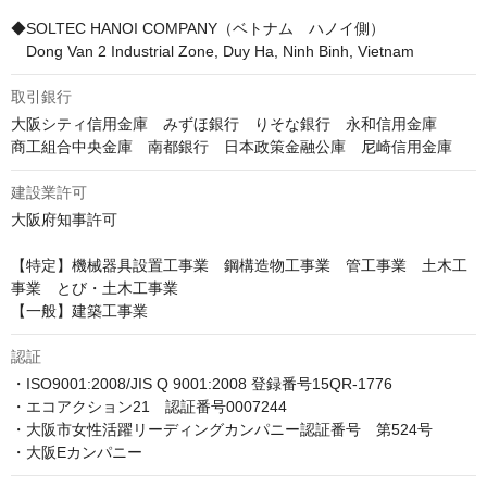
◆SOLTEC HANOI COMPANY（ベトナム　ハノイ側）

　Dong Van 2 Industrial Zone, Duy Ha, Ninh Binh, Vietnam
取引銀行
大阪シティ信用金庫　みずほ銀行　りそな銀行　永和信用金庫

商工組合中央金庫　南都銀行　日本政策金融公庫　尼崎信用金庫
建設業許可
大阪府知事許可

【特定】機械器具設置工事業　鋼構造物工事業　管工事業　土木工
事業　とび・土木工事業

【一般】建築工事業
認証
・ISO9001:2008/JIS Q 9001:2008 登録番号15QR-1776

・エコアクション21　認証番号0007244

・大阪市女性活躍リーディングカンパニー認証番号　第524号

・大阪Eカンパニー