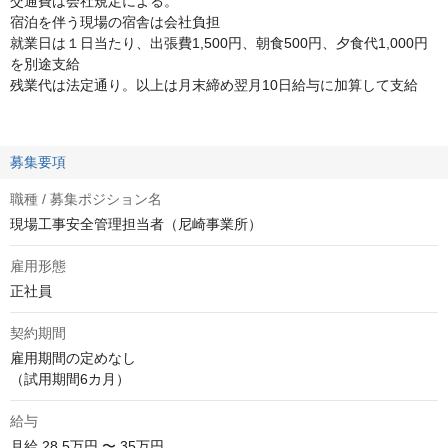
交通費は会社規定による。
宿泊を伴う現場の宿舎は会社負担
就業日は１日当たり、出張費1,500円、朝食500円、夕食代1,000円
を別途支給
残業代は法定通り。以上は月末締め翌月10日給与に加算して支給
募集要項
職種 / 募集ポジション名
現場工事安全管理担当者（尼崎事業所）
雇用形態
正社員
契約期間
雇用期間の定めなし

（試用期間6カ月）
給与
月給
28.5万円 〜 35万円