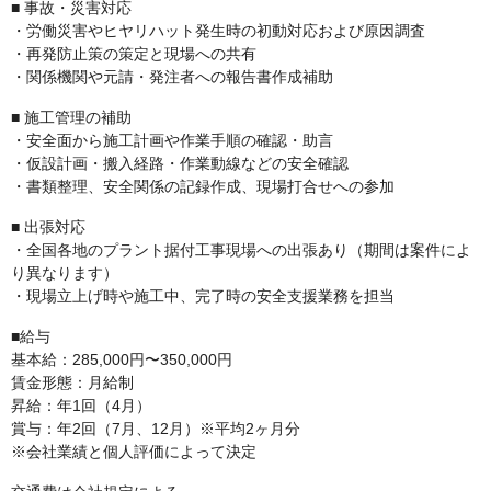
■ 事故・災害対応
・労働災害やヒヤリハット発生時の初動対応および原因調査
・再発防止策の策定と現場への共有
・関係機関や元請・発注者への報告書作成補助
■ 施工管理の補助
・安全面から施工計画や作業手順の確認・助言
・仮設計画・搬入経路・作業動線などの安全確認
・書類整理、安全関係の記録作成、現場打合せへの参加
■ 出張対応
・全国各地のプラント据付工事現場への出張あり（期間は案件によ
り異なります）
・現場立上げ時や施工中、完了時の安全支援業務を担当
■給与
基本給：285,000円〜350,000円
賃金形態：月給制
昇給：年1回（4月）
賞与：年2回（7月、12月）※平均2ヶ月分
※会社業績と個人評価によって決定