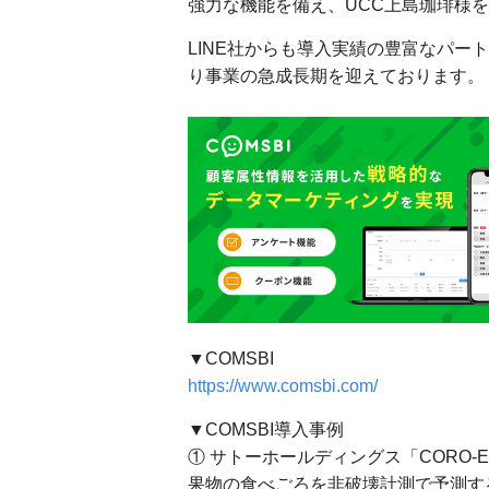
強力な機能を備え、UCC上島珈琲様
LINE社からも導入実績の豊富なパートナーとして
り事業の急成長期を迎えております。
▼COMSBI
https://www.comsbi.com/
▼COMSBI導入事例
① サトーホールディングス「CORO-E
果物の食べごろを非破壊計測で予測する