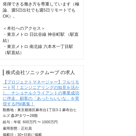
発揮できる働き方を尊重しています（極
論、週5日出社でも週5日リモートでも
OK）。

＜本社へのアクセス＞

・東京メトロ 日比谷線 神谷町駅 （駅直
結）

・東京メトロ 南北線 六本木一丁目駅 
（駅直結）
株式会社ソニックムーブ の求人
【プロジェクトマネージャー】フルリモ
ート可！エンジニアリングの知見を活か
し、ナショナルクライアントの事業成功
に伴走。顧客の「あったらいいな」を実
現するPM募集！
勤務地：東京都港区麻布台1丁目3-1 麻布台ヒ
ルズ 森JPタワー28階
給与：
年収
600万円 〜 1000万円
雇用形態：正社員
掲載日：
30+日
前に掲載