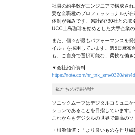
社員の約半数がエンジニアで構成され
要な全職種のプロフェッショナルが在
体制が強みです。累計約730社との取引
UCC上島珈琲を始めとした大手企業の
また、個々が最もパフォーマンスを発
イル」を採用しています。週5日麻布
も、ご自身で選択可能な、柔軟な働き
▼会社紹介資料
https://note.com/hr_tnk_smv0320/n
私たちの行動指針
ソニックムーブはデジタルコミュニケ
ションであることを目指しています。
これからもデジタルの世界で最高のソ
・根源価値：「より良いものを作り続