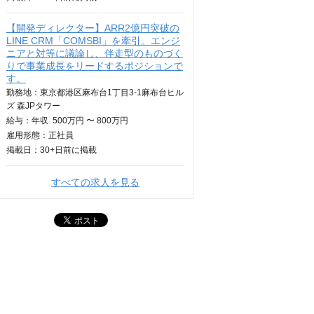
【開発ディレクター】ARR2億円突破の
LINE CRM「COMSBI」を牽引。エンジ
ニアと対等に議論し、伴走型のものづく
りで事業成長をリードするポジションで
す。
勤務地：東京都港区麻布台1丁目3-1麻布台ヒル
ズ 森JPタワー
給与：
年収
500万円 〜 800万円
雇用形態：正社員
掲載日：
30+日
前に掲載
すべての求人を見る