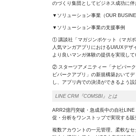
のづくり集団としてビジネス成功に伴
▼ソリューション事業（OUR BUSIN
▼ソリューション事業の支援事例
① 講談社「マガジンポケット（マガポケ
人気マンガアプリにおけるUI/UXデ
より良いマンガ体験の提供を実現して
② スターツアメニティー「ナビパー
ビパークアプリ」の新規構築おいてデ
し、アプリ内での決済ができるよう設
LINE CRM『COMSBI』とは
ARR2億円突破・急成長中の自社LIN
促・分析をワンストップで実現する販
複数アカウントの一元管理、柔軟なセ