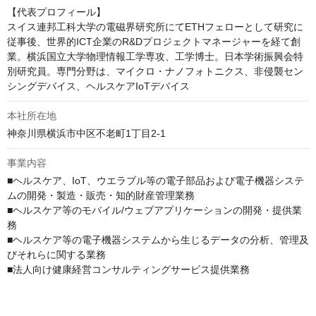
【代表プロフィール】

スイス連邦工科大学の電磁界研究所にてETHフェローとして研究に
従事後、世界的ICT企業のR&Dプロジェクトマネージャーを経て創
業。横浜国立大学物理情報工学専攻、工学博士。日本学術振興会特
別研究員。専門分野は、マイクロ・ナノフォトニクス、非侵襲セン
シングデバイス、ヘルスケアIoTデバイス
本社所在地
神奈川県横浜市中区不老町1丁目2-1
事業内容
■ヘルスケア、IoT、ウエラブル等の電子部品および電子機器システ
ムの開発・製造・販売・知的財産管理業務

■ヘルスケア等のモバイル/ウェブアプリケーションの開発・提供業
務

■ヘルスケア等の電子機器システムから生じるデータの分析、管理及
びそれらに関する業務

■法人向け健康経営コンサルティングサービス提供業務