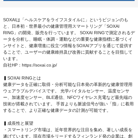
SOXAIは「ヘルスケアをライフスタイルに」というビジョンのも
と、日本初・世界最小の健康管理用スマートリング「SOXAI
RING」の開発、販売を行っています。 SOXAI RINGで測定されるデ
ータを分析し、睡眠・体調・運動などの重要な健康指標に基づくイ
ンサイトと、健康増進に役立つ情報をSOXAIアプリを通じて提供す
ることで、ユーザーの健康維持及び改善に貢献することを目指して
います。
自社HP：https://soxai.co.jp/
▍SOXAI RINGとは
健康データを正確に取得・分析可能な日本発の革新的な健康管理用
ウェアラブルデバイスです。 光学バイタルセンサー、温度センサ
ー、加速度センサー、BLE通信、NFCワイヤレス充電など最先端の
技術が搭載されています。 手首よりも脈波信号が強い「指」に着用
することで、より正確な健康データの計測が可能です。
▍成長性と展望
・スマートリング市場は、近年世界的な注目を集め、著しい成長を
遂げています。現在市場をリードするフィンランド発の企業は、創