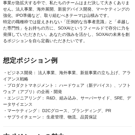
事業が急拡大する中で、私たちのチームはまだ決して大きくありま
せん。法人事業、海外展開、新規デバイス開発、マーケティングの
強化、IPO準備など、取り組むべきテーマは山積みです。
特定の職種枠では捉えきれない「圧倒的な当事者意識」と「卓越し
た専門性」をお持ちの方に、SOXAIというフィールドで存分に力を
発揮していただきたい。あなたの強みを活かし、SOXAIの未来を創
るポジションを自ら定義いただきたいです。
想定ポジション例
・ビジネス開発： 法人事業、海外事業、新規事業の立ち上げ、アラ
イアンス戦略
・プロダクトマネジメント： ハードウェア（新デバイス）、ソフト
ウェア（アプリ）の企画・開発
・エンジニアリング： R&D、組み込み、サーバーサイド、SRE、デ
ータサイエンス
・マーケティング： D2Cグロース、ブランディング、PR
・サプライチェーン： 生産管理、物流、品質保証