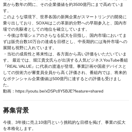
業から数年の間に、その企業価値を約3500億円にまで高めていま
す。
このような環境下、世界各国の新興企業がスマートリングの開発に
乗り出しており、SOXAIはこの革新的分野への早期参入と、国内市
場での先駆者としての地位を確立しています。
・今後は市場シェアのさらなる拡大を目指し、国内市場においてま
ずは販売台数10万台の達成を目標とし、中長期的には海外市場への
展開も視野に入れています。
・当社の成長性と将来性は、各方面から高い評価をいただいていま
す。 最近では、堀江貴文氏らが出演する人気ビジネスYouTube番組
『REAL VALUE』に代表の渡邉が登壇。事業計画や国産デバイスと
しての技術力が審査員全員から高く評価され、番組内では、将来的
なポテンシャル企業価値は500億円に達するとの評価も受けまし
た。
動画：https://youtu.be/xDSPc8Y5BJE?feature=shared
募集背景
今後、3年後に売上10億円という挑戦的な目標を掲げ、事業の拡大
を本格化します。