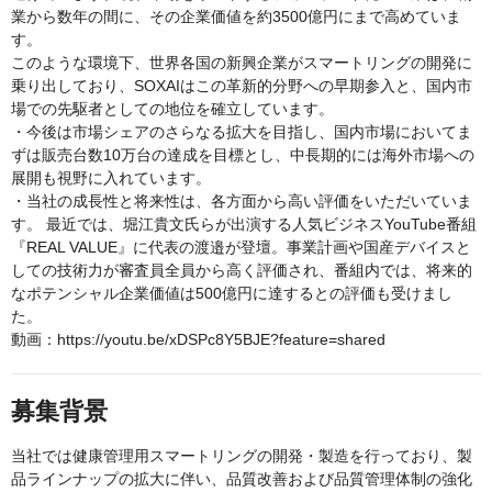
業から数年の間に、その企業価値を約3500億円にまで高めていま
す。
このような環境下、世界各国の新興企業がスマートリングの開発に
乗り出しており、SOXAIはこの革新的分野への早期参入と、国内市
場での先駆者としての地位を確立しています。
・今後は市場シェアのさらなる拡大を目指し、国内市場においてま
ずは販売台数10万台の達成を目標とし、中長期的には海外市場への
展開も視野に入れています。
・当社の成長性と将来性は、各方面から高い評価をいただいていま
す。 最近では、堀江貴文氏らが出演する人気ビジネスYouTube番組
『REAL VALUE』に代表の渡邉が登壇。事業計画や国産デバイスと
しての技術力が審査員全員から高く評価され、番組内では、将来的
なポテンシャル企業価値は500億円に達するとの評価も受けまし
た。
動画：https://youtu.be/xDSPc8Y5BJE?feature=shared
募集背景
当社では健康管理用スマートリングの開発・製造を行っており、製
品ラインナップの拡大に伴い、品質改善および品質管理体制の強化