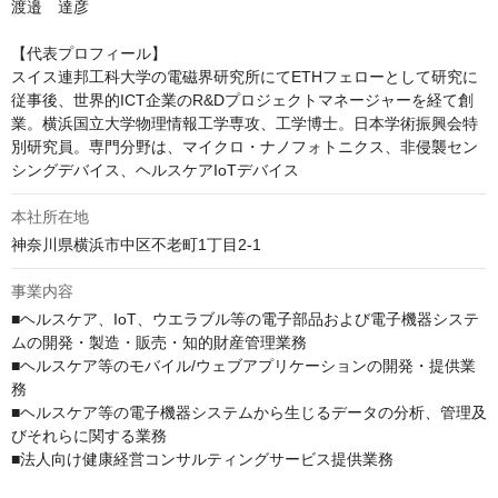
渡邉　達彦

【代表プロフィール】

スイス連邦工科大学の電磁界研究所にてETHフェローとして研究に
従事後、世界的ICT企業のR&Dプロジェクトマネージャーを経て創
業。横浜国立大学物理情報工学専攻、工学博士。日本学術振興会特
別研究員。専門分野は、マイクロ・ナノフォトニクス、非侵襲セン
シングデバイス、ヘルスケアIoTデバイス
本社所在地
神奈川県横浜市中区不老町1丁目2-1
事業内容
■ヘルスケア、IoT、ウエラブル等の電子部品および電子機器システ
ムの開発・製造・販売・知的財産管理業務

■ヘルスケア等のモバイル/ウェブアプリケーションの開発・提供業
務

■ヘルスケア等の電子機器システムから生じるデータの分析、管理及
びそれらに関する業務

■法人向け健康経営コンサルティングサービス提供業務