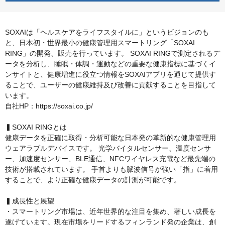
SOXAIは「ヘルスケアをライフスタイルに」というビジョンのも
と、日本初・世界最小の健康管理用スマートリング「SOXAI
RING」の開発、販売を行っています。 SOXAI RINGで測定されるデ
ータを分析し、睡眠・体調・運動などの重要な健康指標に基づくイ
ンサイトと、健康増進に役立つ情報をSOXAIアプリを通じて提供す
ることで、ユーザーの健康維持及び改善に貢献することを目指して
います。
自社HP：https://soxai.co.jp/
▍SOXAI RINGとは
健康データを正確に取得・分析可能な日本発の革新的な健康管理用
ウェアラブルデバイスです。 光学バイタルセンサー、温度センサ
ー、加速度センサー、BLE通信、NFCワイヤレス充電など最先端の
技術が搭載されています。 手首よりも脈波信号が強い「指」に着用
することで、より正確な健康データの計測が可能です。
▍成長性と展望
・スマートリング市場は、近年世界的な注目を集め、著しい成長を
遂げています。現在市場をリードするフィンランド発の企業は、創