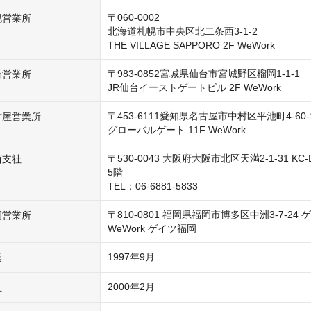
〒060-0002

幌営業所
北海道札幌市中央区北二条西3-1-2

THE VILLAGE SAPPORO 2F WeWork
〒983-0852宮城県仙台市宮城野区榴岡1-1-1

台営業所
JR仙台イーストゲートビル 2F WeWork
〒453-6111愛知県名古屋市中村区平池町4-60-1
古屋営業所
グローバルゲート 11F WeWork
〒530-0043 大阪府大阪市北区天満2-1-31 KC-
西支社
5階

TEL：06-6881-5833
〒810-0801 福岡県福岡市博多区中洲3-7-24 ゲイ
岡営業所
1997年9月
業
2000年2月
立