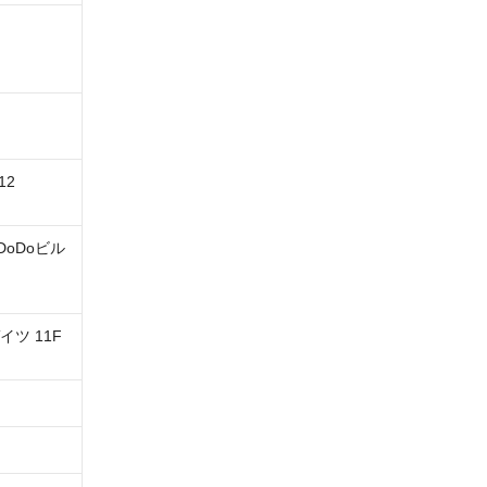
2

DoDoビル 
ツ 11F
