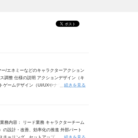
ヤー/エネミーなどのキャラクターアクション
ス調整 仕様の説明 アクションデザイン（キ
続きを見る
ゲームデザイン（UI/UXやナラティブなど
ーション調整経験 歓迎スキル AIの仕様作
ム開発経験 コンシューマーゲーム開発経験 求め
的な思考ができる方 ゲームを”もっと面白く
業務内容： リード業務 キャラクターチーム
）の設計・改善、効率化の推進 外部パート
続きを見る
スチャリング、セットアップ 等 使用ツー