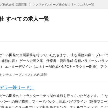
ズ株式会社 採用情報
スクワッドスターズ株式会社 すべての求人一覧
社 すべての求人一覧
ンゲーム開発の企画業務を行っていただきます。 主な業務内容： プレイ
の業務内容： ゲーム企画立案、仕様書・資料作成 各種パラメータバラン
 エネミーデザイン（エネミーAI作成やNPCキャラクター開発） アウト
プレイヤー/エネミーなどのキャラクターアクションの仕様作成、実装、モ
センチュリープレイス丸の内18階
eなどゲームエンジンを使用した開発経験 家庭用ゲーム機向けアクションゲー
報を厳しく分析することができる方 コミュニケーション能力が高く、論理
モデラー兼リード）
く業務に取り組める方
ンゲーム開発のキャラクターモデル制作業務を行っていただきます。 主な
ンバーへの技術指導、フィードバック、育成 パイプライン（制作フロー
施 キャラクターモデリング実務 モデリング、スカルプティング、テク