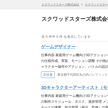
スクワッドスターズ株式会社
スクワッドスター
スクワッドスターズ株式会
全 5 件中 5 件 を表示しています
ゲームデザイナー
仕事内容 家庭用ゲーム機向け3Dアクショ
の仕様作成、実装、モーション調整 その他
ャラクター操作やアクション、バトルの設計）
インゲーム外の業務全般） 等 必須スキル 
正社員
東京都千代田区丸の内パシフィック
成、実装、調整経験 Unreal Engin
る人物像 チームワークを重視できる方 情
3Dキャラクターアーティスト（
したい”と考えている方 フットワークが軽
仕事内容 家庭用ゲーム機向け3Dアクショ
の制作スケジュール、タスク、進捗管理 メ
ナーとの連携、外注管理（発注、監修）の実