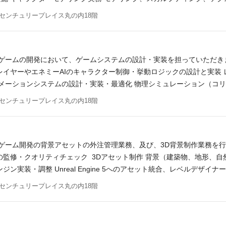
stance Painter/Designer Houdini 他 必須スキル Maya, Zbrush, Sub
センチュリープレイス丸の内18階
UV展開に関する深い知識と実務経験 ゲーム用アセットとして、品質と
、指導・連携能力 Unreal Engine 5でのアセットインポートお
（PS5, Xbox, Switchなど）の開発経験 キャラクターリギング
（Non-Photorealistic Rendering）などの特定のアートス
ンゲームの開発において、ゲームシステムの設計・実装を担っていただき
ノンフォトリアル問わず、幅広いアートスタイルに興味をお持ちの方 チー
レイヤーやエネミーAIのキャラクター制御・挙動ロジックの設計と実装
ニメーションシステムの設計・実装・最適化 物理シミュレーション（コ
など、自身の専門性や希望に応じた特定分野のシステム開発 チーム内で
センチュリープレイス丸の内18階
 2年以上 歓迎スキル 3Dアクションゲームの開発経験 Unreal Engi
引するマネジメント経験 特定の技術分野（AI、アニメーション、グラ
の経験 ※GitHubアカウント、技術ブログなど、自身の技術力が分か
ンゲーム開発の背景アセットの外注管理業務、及び、3D背景制作業務を行
の監修・クオリティチェック 3Dアセット制作 背景（建築物、地形、自
ン実装・調整 Unreal Engine 5へのアセット統合、レベルデザ
ートディレクションに基づいたビジュアル品質維持、およびゲーム動作
センチュリープレイス丸の内18階
Substance Painter/Designer Houdini 他 必須スキル Unreal Engine,
理の実務経験 2年以上のゲーム開発経験 必ずポートフォリオをご提出く
興味をお持ちの方 チームでの開発にモチベーションがある方