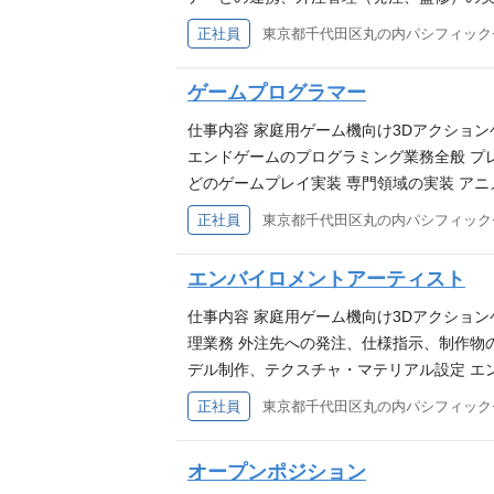
ル： Unreal Engine 5 Maya ZBrush Sub
正社員
東京都千代田区丸の内パシフィック
ル制作経験 キャラクターのリトポロジー、
ム開発における円滑なコミュニケーション能力と
ゲームプログラマー
ご提出ください 歓迎スキル コンシューマゲーム
飾などの有機的な表現に特化した高いスキル NPR
仕事内容 家庭用ゲーム機向け3Dアクショ
関する知識 求める人物像 フォトリアル/
エンドゲームのプログラミング業務全般 プ
どのゲームプレイ実装 専門領域の実装 ア
ラフィックス、UI、ネットワーク、ツール
正社員
東京都千代田区丸の内パシフィック
須スキル C++ を用いたゲーム開発の実務経験
プログラマなど、チームやプロジェクトを牽
エンバイロメントアーティスト
を有すること パフォーマンスの解析や最適化
仕事内容 家庭用ゲーム機向け3Dアクショ
理業務 外注先への発注、仕様指示、制作物
デル制作、テクスチャ・マテリアル設定 エンジ
のサポート 品質・パフォーマンス管理 ア
正社員
東京都千代田区丸の内パシフィック
使用ツール： Unreal Engine 5 Maya ZBrush 
作経験 外注管理またはスケジュール・品質管
オープンポジション
ォトリアル問わず、幅広いアートスタイルに