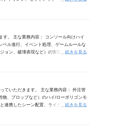
stance Painter/Designerを用いたキャラクターモデ
パフォーマンスのバランスを取れる能力 チー
よびセットアップの経験 必ずポートフォリオを
の基礎知識、またはリガーとの連携経験 ヘアや服
タイルへの適応力 アニメーション、フェイスリグに
ます。 主な業務内容： コンソール向けハイ
ムでの開発にモチベーションがある方
 レベル進行、イベント処理、ゲームルールな
続きを見る
リジョン、破壊表現など）の実装 その他、グ
の技術的課題の解決、コミュニケーション 必
ne を使用した開発経験 パートリーダー、リード
フィックスなど）に関する深い専門性・強み
る資料があればご提出ください。
っていただきます。 主な業務内容： 外注管
然物、プロップなど）のハイ/ローポリゴンモ
続きを見る
イナーと連携したシーン配置、ライティング調整
のための最適化（描画負荷、ポリゴン数など）
 Substance Painter/Designerを用いた背景制
ださい 求める人物像 フォトリアル/ノンフ