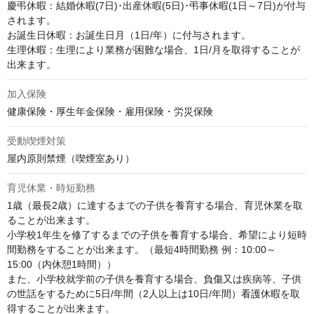
慶弔休暇：結婚休暇(7日)･出産休暇(5日)･弔事休暇(1日～7日)が付与
されます。

お誕生日休暇：お誕生日月（1日/年）に付与されます。

生理休暇：生理により業務が困難な場合、1日/月を取得することが
出来ます。
加入保険
健康保険・厚生年金保険・雇用保険・労災保険
受動喫煙対策
屋内原則禁煙（喫煙室あり）
育児休業・時短勤務
1歳（最長2歳）に達するまでの子供を養育する場合、育児休業を取
ることが出来ます。

小学校1年生を修了するまでの子供を養育する場合、希望により短時
間勤務をすることが出来ます。（最短4時間勤務 例：10:00～
15:00（内休憩1時間））

また、小学校就学前の子供を養育する場合、負傷又は疾病等、子供
の世話をするために5日/年間（2人以上は10日/年間）看護休暇を取
得することが出来ます。