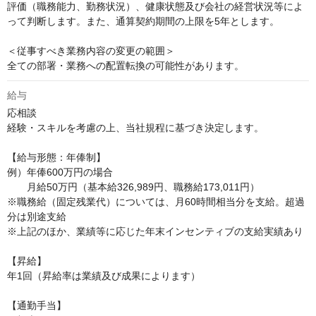
評価（職務能力、勤務状況）、健康状態及び会社の経営状況等によ
って判断します。また、通算契約期間の上限を5年とします。

＜従事すべき業務内容の変更の範囲＞

全ての部署・業務への配置転換の可能性があります。
給与
応相談
経験・スキルを考慮の上、当社規程に基づき決定します。

【給与形態：年俸制】

例）年俸600万円の場合 

　　月給50万円（基本給326,989円、職務給173,011円）

※職務給（固定残業代）については、月60時間相当分を支給。超過
分は別途支給

※上記のほか、業績等に応じた年末インセンティブの支給実績あり

【昇給】

年1回（昇給率は業績及び成果によります）

【通勤手当】
