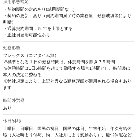
雇用形態補足
・契約期間の定めあり(試用期間なし)

・契約の更新：あり（契約期間満了時の業務量、勤務成績等により
判断）

・通算契約期間：５ 年を上限とする

・正社員登用可能性あり
勤務形態
フレックス（コアタイム無）

※標準となる 1 日の勤務時間は、休憩時間を除き 7.5 時間

※休憩時間は1日6時間を超えて勤務する場合1時間とし、時間帯は
本人の決定に委ねる

※弊社規定により、上記と異なる勤務形態が適用される場合もあり
ます
時間外労働
あり
休日/休暇
土曜日、日曜日、国民の祝日、国民の休日、年末年始、年次有給休
暇（入社時より付与、尚、入社月により変動あり）、慶弔休暇など