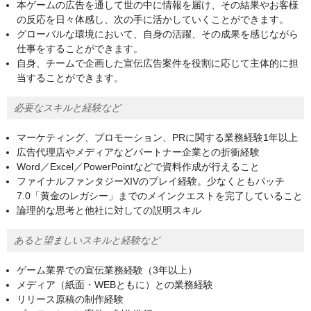
本ゲームの広告を通して世の中に情報を届け、その結果やお客様
の反応を日々体感し、次の手に活かしていくことができます。
グローバルな環境において、自身の活躍、その成果を感じながら
仕事をすることができます。
自身、チームで企画した宣伝広告案件を役割に応じて主体的に担
当することができます。
必要なスキルと経験など
マーケティング、プロモーション、PRに関する業務経験1年以上
広告代理店やメディアなどパートナー企業との折衝経験
Word／Excel／PowerPointなどで資料作成が行えること
ファイナルファンタジーXIVのプレイ経験。少なくともパッチ
7.0「黄金のレガシー」までのメインクエストを完了していること
論理的な思考と他社に対しての説明スキル
あると望ましいスキルと経験など
ゲーム業界での宣伝業務経験（3年以上）
メディア（紙面・WEBともに）との業務経験
リリース原稿の制作経験