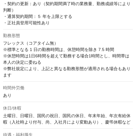
・契約の更新：あり（契約期間満了時の業務量、勤務成績等により
判断）

・通算契約期間：５ 年を上限とする

・正社員登用可能性あり
勤務形態
フレックス（コアタイム無）

※標準となる 1 日の勤務時間は、休憩時間を除き 7.5 時間

※休憩時間は1日6時間を超えて勤務する場合1時間とし、時間帯は
本人の決定に委ねる

※弊社規定により、上記と異なる勤務形態が適用される場合もあり
ます
時間外労働
あり
休日/休暇
土曜日、日曜日、国民の祝日、国民の休日、年末年始、年次有給休
暇（入社時より付与、尚、入社月により変動あり）、慶弔休暇など
待遇・福利厚生