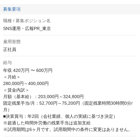
募集要項
職種 / 募集ポジション名
SNS運用・広報PR_東京
雇用形態
正社員
給与
年収
420万円 〜 600万円
＜月給＞

280,000円～400,000円

＜賃金内訳＞ 

月額（基本給）：203,000円～324,800円

固定残業手当/月：52,700円～75,200円（固定残業時間30時間0分/
月） 

■決算賞与：年2回（会社業績、個人の実績に基づき決定） 

※超過した時間外労働の残業手当は追加支給 

※試用期間は6ヶ月です。試用期間中の条件に変更はありません。