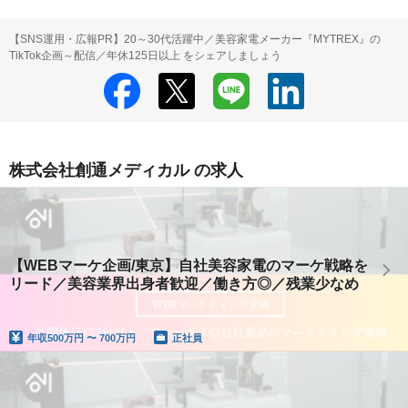
【SNS運用・広報PR】20～30代活躍中／美容家電メーカー『MYTREX』の
TikTok企画～配信／年休125日以上 をシェアしましょう
株式会社創通メディカル の求人
【WEBマーケ企画/東京】自社美容家電のマーケ戦略を
リード／美容業界出身者歓迎／働き方◎／残業少なめ
年収
500万円 〜 700万円
正社員