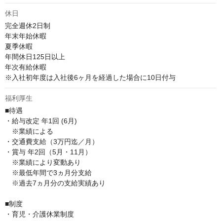
休日
完全週休2日制

年末年始休暇

夏季休暇

年間休日125日以上

年次有給休暇

※入社初年度は入社後6ヶ月を経過した場合に10日付与
福利厚生
■待遇

・給与改定 年1回 (6月)

　※業績による

・交通費支給（3万円迄／月）

・賞与 年2回（5月・11月）

　※業績により変動あり

　※最低年間で3ヵ月分支給

　※過去7ヵ月分の支給実績あり

■制度

・育児・介護休業制度
