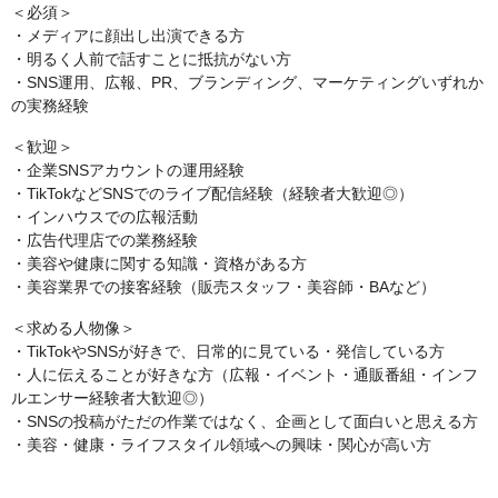
＜必須＞
・メディアに顔出し出演できる⽅
・明るく人前で話すことに抵抗がない方
・SNS運用、広報、PR、ブランディング、マーケティングいずれか
の実務経験
＜歓迎＞
・企業SNSアカウントの運⽤経験
・TikTokなどSNSでのライブ配信経験（経験者大歓迎◎）
・インハウスでの広報活動
・広告代理店での業務経験
・美容や健康に関する知識・資格がある方
・美容業界での接客経験（販売スタッフ・美容師・BAなど）
＜求める人物像＞
・TikTokやSNSが好きで、日常的に見ている・発信している方
・⼈に伝えることが好きな⽅（広報・イベント・通販番組・インフ
ルエンサー経験者大歓迎◎）
・SNSの投稿がただの作業ではなく、企画として⾯⽩いと思える⽅
・美容・健康・ライフスタイル領域への興味・関心が高い方