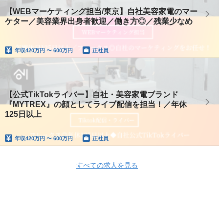
【WEBマーケティング担当/東京】自社美容家電のマー
ケター／美容業界出身者歓迎／働き方◎／残業少なめ
年収
420万円 〜 600万円
正社員
【公式TikTokライバー】自社・美容家電ブランド
『MYTREX』の顔としてライブ配信を担当！／年休
125日以上
年収
420万円 〜 600万円
正社員
すべての求人を見る