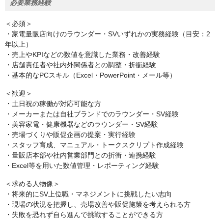
必要業務経験
＜必須＞
・家電量販店向けのラウンダー・SVいずれかの実務経験（目安：2
年以上）
・売上やKPIなどの数値を意識した業務・改善経験
・店舗責任者や社内外関係者との調整・折衝経験
・基本的なPCスキル（Excel・PowerPoint・メール等）
＜歓迎＞
・土日祝の稼働が対応可能な方
・メーカーまたは自社ブランドでのラウンダー・SV経験
・美容家電・健康機器などのラウンダー・SV経験
・売場づくりや販促企画の提案・実行経験
・スタッフ育成、マニュアル・トークスクリプト作成経験
・量販店本部や社内営業部門との折衝・連携経験
・Excel等を用いた数値管理・レポーティング経験
＜求める人物像＞
・将来的にSV上位職・マネジメントに挑戦したい志向
・現場の状況を把握し、売場改善や販促施策を考えられる方
・失敗を恐れず自ら進んで挑戦することができる方