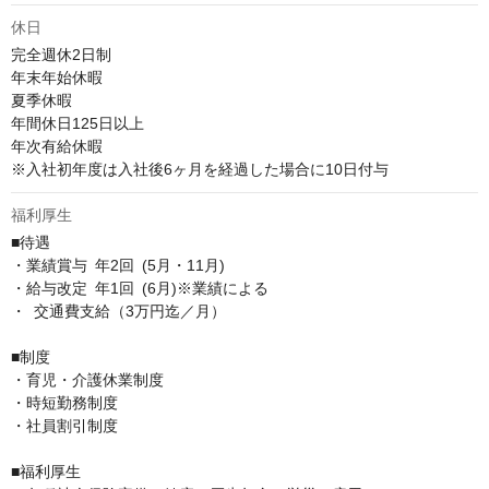
休日
完全週休2日制

年末年始休暇

夏季休暇

年間休日125日以上

年次有給休暇

※入社初年度は入社後6ヶ月を経過した場合に10日付与
福利厚生
■待遇

・業績賞与 年2回 (5月・11月)

・給与改定 年1回 (6月)※業績による

・ 交通費支給（3万円迄／月）

■制度

・育児・介護休業制度

・時短勤務制度

・社員割引制度

■福利厚生
