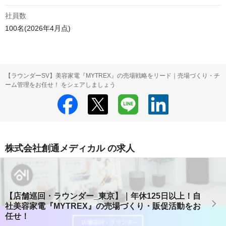
社員数
100名(2026年4月点)
【ラウンダーSV】美容家電『MYTREX』の売場戦略をリード｜売場づくり・チ
ーム管理をお任せ！ をシェアしましょう
株式会社創通メディカル の求人
【店舗巡回・ラウンダー_東京】｜年休125日以上！自
社美容家電『MYTREX』の売場づくり・販促活動をお
任せ！