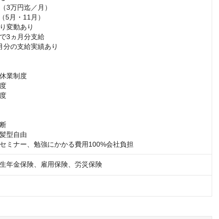
（3万円迄／月）

（5月・11月）

り変動あり

で3ヵ月分支給

月分の支給実績あり

休業制度

度

度

断

髪型自由

セミナー、勉強にかかる費用100%会社負担
生年金保険、雇用保険、労災保険