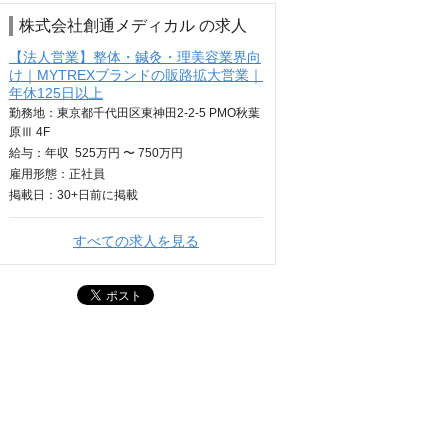
株式会社創通メディカル の求人
【法人営業】整体・鍼灸・理美容業界向
け｜MYTREXブランドの販路拡大営業｜
年休125日以上
勤務地：東京都千代田区東神田2-2-5 PMO秋葉
原Ⅲ 4F
給与：
年収
525万円 〜 750万円
雇用形態：正社員
掲載日：
30+日
前に掲載
すべての求人を見る