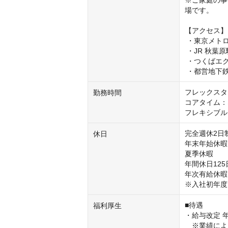
※ご家庭の事
場です。

【アクセス】

 ・東京メトロ日比谷線 秋葉原駅 4番出口 徒歩5分

 ・JR 秋葉原駅 昭和通り口 徒歩6分

 ・つくばエクスプレス 秋葉原駅 A1出口 徒歩8分

 ・都営地下鉄
フレックスタ
勤務時間
コアタイム：
フレキシブルタ
完全週休2日制
休日
年末年始休暇

夏季休暇

年間休日125
年次有給休暇

※入社初年度
■待遇

福利厚生
・給与改定 年1
　※業績によ