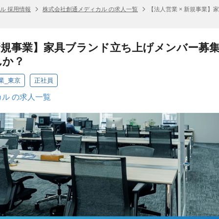
ル 採用情報
株式会社創通メディカル の求人一覧
【法人営業 × 新規事業
 新規事業】家具ブランド立ち上げメンバー募
んか？
業_東京
正社員
ル の求人一覧