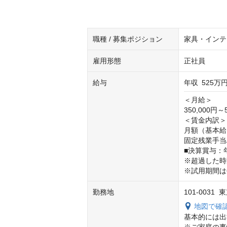
職種 / 募集ポジション
家具・インテ
雇用形態
正社員
給与
年収
525万円
＜月給＞

350,000円～5
＜賃金内訳＞ 
月額（基本給）：
固定残業手当/月
■決算賞与：
※超過した時
※試用期間は
勤務地
101-0031
地図で確
基本的には出