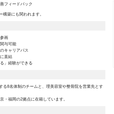
改善フィードバック
ー構築にも関われます。
て参画
も関与可能
へのキャリアパス
果に直結
創る」経験ができる
する8名体制のチームと、理美容室や整骨院を営業先とす
。
東京・福岡の2拠点に在籍しています。