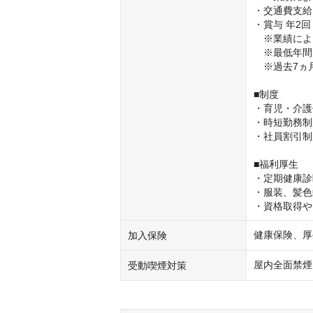
・交通費支給
・賞与 年2回
　※業績によ
　※最低年間
　※過去7ヵ
■制度

・育児・介護
・時短勤務制
・社員割引制
■福利厚生

・定期健康診
・服装、髪色
・資格取得や
健康保険、厚
加入保険
屋内全面禁煙
受動喫煙対策