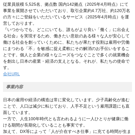
従業員規模 5,525名、拠点数 国内142拠点（2025年4月時点）にて
事業を展開させていただいており、取引企業約4.7万社、約120万名
の方々にご登録をいただいているサービス（2025年4月時点）を運
営しております。
『いつからでも、どこにいても、誰もがより良い「働く」に出会え
る社会』を実現するため、働きたい意欲のある様々な人が安心して
働ける社会を創っていくために、私たちが果たす役割は雇用や労働
にまつわる「不」を敏感に捉え柔軟にその解消のお手伝いをするこ
とです。個人と企業の様々なニーズをつなぐことで多くの就業機会
を創出し日本の産業・経済の支えとなる。それが、私たちの使命で
す。
会社URL
事業内容
日本の雇用や経済の構造は常に変化しています。少子高齢化が進む
ことで、人口は減少に転じており、人手不足という雇用課題にも直
面しています。
一方で、人生100年時代とも言われるように一人ひとりが健康に働
ける期間が⾧期化していることも事実です。
加えて、DX等によって「人が介在すべき仕事」に充てる時間が生ま