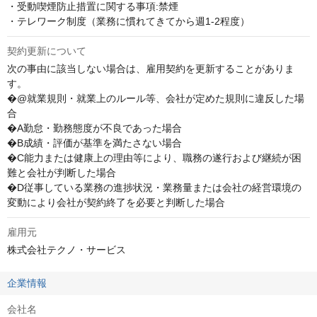
・受動喫煙防止措置に関する事項:禁煙

・テレワーク制度（業務に慣れてきてから週1-2程度）
契約更新について
次の事由に該当しない場合は、雇用契約を更新することがありま
す。

�@就業規則・就業上のルール等、会社が定めた規則に違反した場
合

�A勤怠・勤務態度が不良であった場合

�B成績・評価が基準を満たさない場合

�C能力または健康上の理由等により、職務の遂行および継続が困
難と会社が判断した場合

�D従事している業務の進捗状況・業務量または会社の経営環境の
変動により会社が契約終了を必要と判断した場合
雇用元
株式会社テクノ・サービス
企業情報
会社名