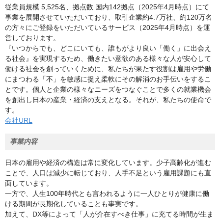
従業員規模 5,525名、拠点数 国内142拠点（2025年4月時点）にて
事業を展開させていただいており、取引企業約4.7万社、約120万名
の方々にご登録をいただいているサービス（2025年4月時点）を運
営しております。
『いつからでも、どこにいても、誰もがより良い「働く」に出会え
る社会』を実現するため、働きたい意欲のある様々な人が安心して
働ける社会を創っていくために、私たちが果たす役割は雇用や労働
にまつわる「不」を敏感に捉え柔軟にその解消のお手伝いをするこ
とです。個人と企業の様々なニーズをつなぐことで多くの就業機会
を創出し日本の産業・経済の支えとなる。それが、私たちの使命で
す。
会社URL
事業内容
日本の雇用や経済の構造は常に変化しています。少子高齢化が進む
ことで、人口は減少に転じており、人手不足という雇用課題にも直
面しています。
一方で、人生100年時代とも言われるように一人ひとりが健康に働
ける期間が⾧期化していることも事実です。
加えて、DX等によって「人が介在すべき仕事」に充てる時間が生ま