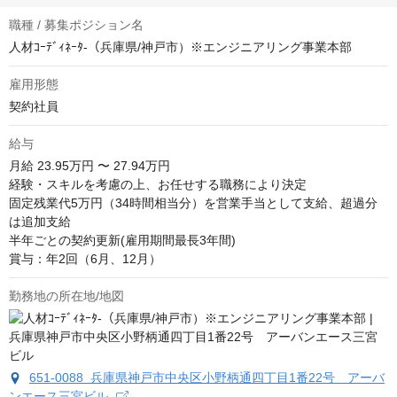
職種 / 募集ポジション名
人材ｺｰﾃﾞｨﾈｰﾀ-（兵庫県/神戸市）※エンジニアリング事業本部
雇用形態
契約社員
給与
月給
23.95万円 〜 27.94万円
経験・スキルを考慮の上、お任せする職務により決定

固定残業代5万円（34時間相当分）を営業手当として支給、超過分
は追加支給

半年ごとの契約更新(雇用期間最長3年間)

賞与：年2回（6月、12月）
勤務地の所在地/地図
651-0088 兵庫県神戸市中央区小野柄通四丁目1番22号 アーバ
ンエース三宮ビル