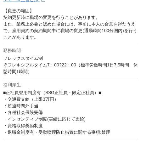
【変更の範囲】

契約更新時に職場の変更を行うことがあります。

また、業務上必要と認めた場合には、事前に本人の合意を得たうえ
で、雇用契約の契約期間中に職場の変更(通勤時間100分圏内)を行う
ことがあります。
勤務時間
フレックスタイム制

※フレキシブルタイム7：00?22：00（標準労働時間1日7.5時間、休
憩時間1時間）
福利厚生
■正社員登用制度有（SSG正社員・限定正社員）■

・交通費支給（上限3万円）

・超過時間外手当 

・各種社会保険完備

・インセンティブ制度(実績に応じて支給)

・資格取得奨励制度

・退職金制度有・受動喫煙防止措置に関する事項:禁煙