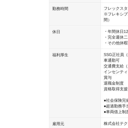
フレックスタ
勤務時間
※フレキシブル
間）
・年間休日12
休日
・完全週休二
・その他休暇
SSG正社員
福利厚生
車通勤可

交通費支給（
インセンティ
賞与

退職金制度

資格取得支援
●社会保険完備
●超過勤務手当
●車両借上制
株式会社テク
雇用元