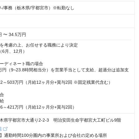
ｨﾈｰﾀ-/事務（栃木県/宇都宮市）※転勤なし
円 〜 34.5万円
を考慮の上、お任せする職務により決定

6月、12月）

ーディネート職の場合

万円（9~23.8時間相当分）を営業手当として支給、超過分は追加支
2～503万円（月給12ヶ月分+賞与2回 ※固定残業代含む）

合

給

6～421万円（月給12ヶ月分+賞与2回）
1 栃木県宇都宮市大通り2-2-3 明治安田生命宇都宮大工町ビル9階
認
】通勤時間100分圏内の事業所および会社の定める場所