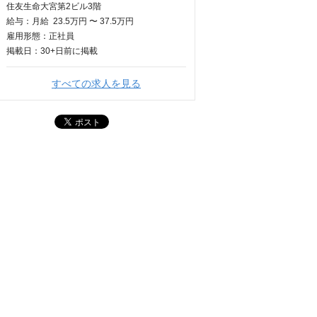
住友生命大宮第2ビル3階
給与：
月給
23.5万円 〜 37.5万円
雇用形態：正社員
掲載日：
30+日
前に掲載
すべての求人を見る