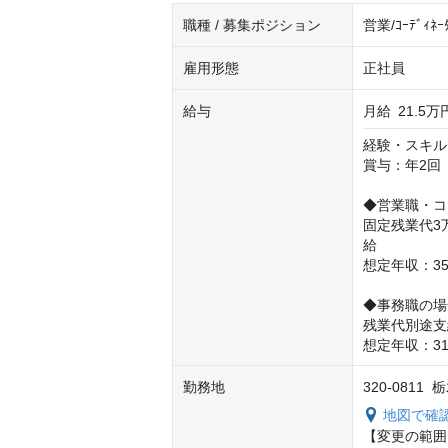
職種 / 募集ポジション
営業/ｺｰﾃﾞ
雇用形態
正社員
給与
月給
21.5万
経験・スキル
賞与：年2回（
◆営業職・コ
固定残業代3
給

想定年収：35
◆事務職の場
残業代別途支
想定年収：31
勤務地
320-081
地図で確
【変更の範囲