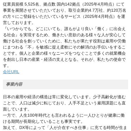
従業員規模 5,525名、拠点数 国内142拠点（2025年4月時点）にて
事業を展開させていただいており、取引企業約4.7万社、約120万名
の方々にご登録をいただいているサービス（2025年4月時点）を運
営しております。
『いつからでも、どこにいても、誰もがより良い「働く」に出会え
る社会』を実現するため、働きたい意欲のある様々な人が安心して
働ける社会を創っていくために、私たちが果たす役割は雇用や労働
にまつわる「不」を敏感に捉え柔軟にその解消のお手伝いをするこ
とです。個人と企業の様々なニーズをつなぐことで多くの就業機会
を創出し日本の産業・経済の支えとなる。それが、私たちの使命で
す。
会社URL
事業内容
日本の雇用や経済の構造は常に変化しています。少子高齢化が進む
ことで、人口は減少に転じており、人手不足という雇用課題にも直
面しています。
一方で、人生100年時代とも言われるように一人ひとりが健康に働
ける期間が⾧期化していることも事実です。
加えて、DX等によって「人が介在すべき仕事」に充てる時間が生ま