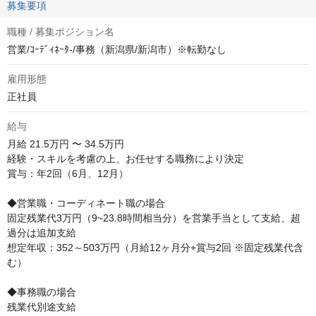
募集要項
職種 / 募集ポジション名
営業/ｺｰﾃﾞｨﾈｰﾀ-/事務（新潟県/新潟市）※転勤なし
雇用形態
正社員
給与
月給
21.5万円 〜 34.5万円
経験・スキルを考慮の上、お任せする職務により決定

賞与：年2回（6月、12月）

◆営業職・コーディネート職の場合

固定残業代3万円（9~23.8時間相当分）を営業手当として支給、超
過分は追加支給

想定年収：352～503万円（月給12ヶ月分+賞与2回 ※固定残業代含
む）

◆事務職の場合

残業代別途支給
