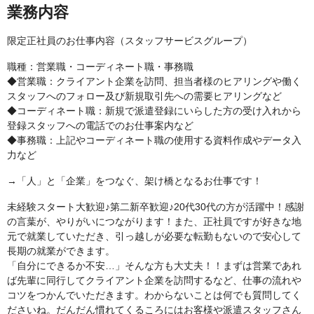
業務内容
限定正社員のお仕事内容（スタッフサービスグループ）
職種：営業職・コーディネート職・事務職
◆営業職：クライアント企業を訪問、担当者様のヒアリングや働く
スタッフへのフォロー及び新規取引先への需要ヒアリングなど
◆コーディネート職：新規で派遣登録にいらした方の受け入れから
登録スタッフへの電話でのお仕事案内など
◆事務職：上記やコーディネート職の使用する資料作成やデータ入
力など
→「人」と「企業」をつなぐ、架け橋となるお仕事です！
未経験スタート大歓迎♪第二新卒歓迎♪20代30代の方が活躍中！感謝
の言葉が、やりがいにつながります！また、正社員ですが好きな地
元で就業していただき、引っ越しが必要な転勤もないので安心して
長期の就業ができます。
「自分にできるか不安…」そんな方も大丈夫！！まずは営業であれ
ば先輩に同行してクライアント企業を訪問するなど、仕事の流れや
コツをつかんでいただきます。わからないことは何でも質問してく
ださいね。だんだん慣れてくるころにはお客様や派遣スタッフさん