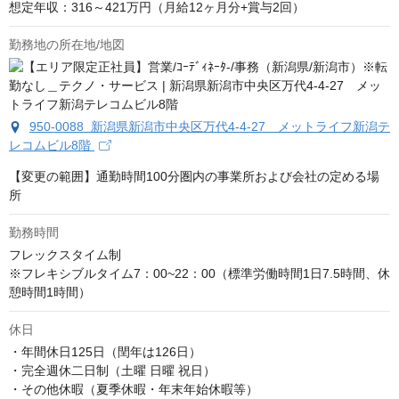
想定年収：316～421万円（月給12ヶ月分+賞与2回）
勤務地の所在地/地図
950-0088 新潟県新潟市中央区万代4-4-27 メットライフ新潟テ
レコムビル8階
【変更の範囲】通勤時間100分圏内の事業所および会社の定める場
所
勤務時間
フレックスタイム制

※フレキシブルタイム7：00~22：00（標準労働時間1日7.5時間、休
憩時間1時間）
休日
・年間休日125日（閏年は126日）

・完全週休二日制（土曜 日曜 祝日）

・その他休暇（夏季休暇・年末年始休暇等）