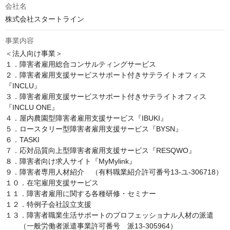
会社名
株式会社スタートライン
事業内容
＜法人向け事業＞

１．障害者雇用総合コンサルティングサービス

２．障害者雇用支援サービスサポート付きサテライトオフィス 
『INCLU』

３．障害者雇用支援サービスサポート付きサテライトオフィス
『INCLU ONE』

４．屋内農園型障害者雇用支援サービス『IBUKI』

５．ロースタリー型障害者雇用支援サービス『BYSN』

６．TASKI

７．応対品質向上型障害者雇用支援サービス『RESQWO』

８．障害者向け求人サイト『MyMylink』

９．障害者専用人材紹介　（有料職業紹介許可番号13-ユ‐306718）

１０．在宅雇用支援サービス

１１．障害者雇用に関する各種研修・セミナー

１２．特例子会社設立支援

１３．障害者職業生活サポートのプロフェッショナル人材の派遣

　　（一般労働者派遣事業許可番号　派13-305964）
