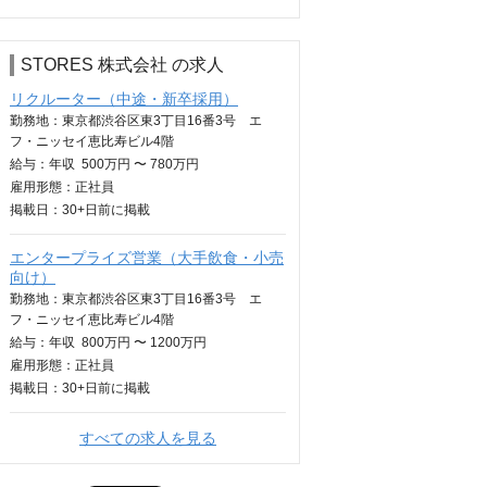
STORES 株式会社 の求人
リクルーター（中途・新卒採用）
勤務地：東京都渋谷区東3丁目16番3号 エ
フ・ニッセイ恵比寿ビル4階
給与：
年収
500万円 〜 780万円
雇用形態：正社員
掲載日：
30+日
前に掲載
エンタープライズ営業（大手飲食・小売
向け）
勤務地：東京都渋谷区東3丁目16番3号 エ
フ・ニッセイ恵比寿ビル4階
給与：
年収
800万円 〜 1200万円
雇用形態：正社員
掲載日：
30+日
前に掲載
すべての求人を見る