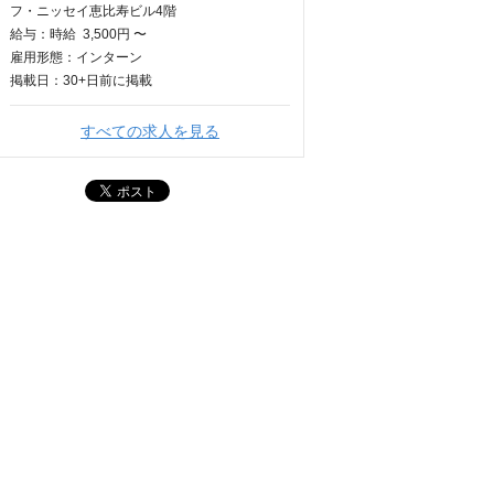
フ・ニッセイ恵比寿ビル4階
給与：
時給
3,500円 〜
雇用形態：インターン
掲載日：
30+日
前に掲載
すべての求人を見る