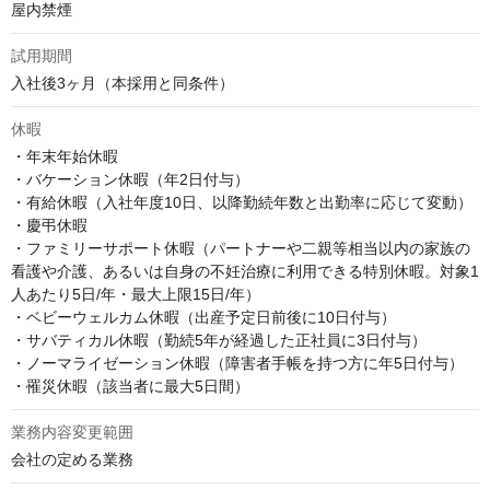
屋内禁煙
試用期間
入社後3ヶ月（本採用と同条件）
休暇
・年末年始休暇

・バケーション休暇（年2日付与） 

・有給休暇（入社年度10日、以降勤続年数と出勤率に応じて変動）

・慶弔休暇

・ファミリーサポート休暇（パートナーや二親等相当以内の家族の
看護や介護、あるいは自身の不妊治療に利用できる特別休暇。対象1
人あたり5日/年・最大上限15日/年）

・ベビーウェルカム休暇（出産予定日前後に10日付与）

・サバティカル休暇（勤続5年が経過した正社員に3日付与） 

・ノーマライゼーション休暇（障害者手帳を持つ方に年5日付与）

・罹災休暇（該当者に最大5日間）
業務内容変更範囲
会社の定める業務