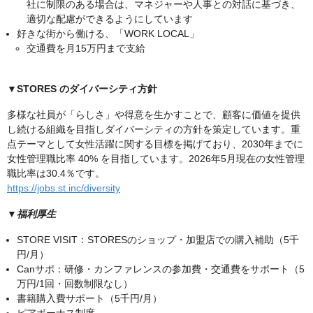
社に制限のある場合は、マネジャーや人事との対話に基づき、
適切な配慮ができるようにしています
好きな街から働ける、「WORK LOCAL」
交通費を月15万円まで支給
▼STORES のダイバーシティ方針
多様な社員が「らしさ」や得意を生かすことで、顧客に価値を提供
し続ける組織を目指しダイバーシティの方針を策定しています。重
点テーマとして女性活躍に関する目標を掲げており、2030年までに
女性管理職比率 40% を目指しています。2026年5月現在の女性管理
職比率は30.4％です。
https://jobs.st.inc/diversity
▼福利厚生
STORE VISIT：STORESのショップ・加盟店での購入補助（5千
円/月）
Canサポ：研修・カンファレンスの参加費・交通費をサポート（5
万円/1回・回数制限なし）
書籍購入費サポート（5千円/月）