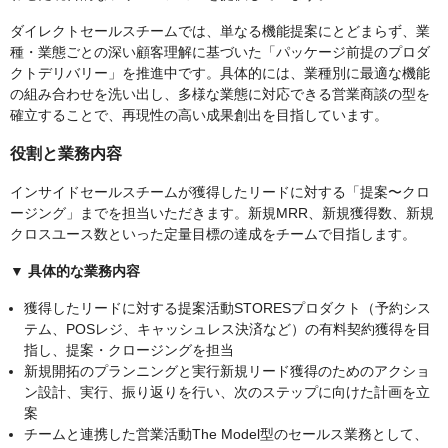
ダイレクトセールスチームでは、単なる機能提案にとどまらず、業
種・業態ごとの深い顧客理解に基づいた「パッケージ前提のプロダ
クトデリバリー」を推進中です。具体的には、業種別に最適な機能
の組み合わせを洗い出し、多様な業態に対応できる営業商談の型を
確立することで、再現性の高い成果創出を目指しています。
役割と業務内容
インサイドセールスチームが獲得したリードに対する「提案〜クロ
ージング」までを担当いただきます。新規MRR、新規獲得数、新規
クロスユース数といった定量目標の達成をチームで目指します。
▼ 具体的な業務内容
獲得したリードに対する提案活動STORESプロダクト（予約シス
テム、POSレジ、キャッシュレス決済など）の有料契約獲得を目
指し、提案・クロージングを担当
新規開拓のプランニングと実行新規リード獲得のためのアクショ
ン設計、実行、振り返りを行い、次のステップに向けた計画を立
案
チームと連携した営業活動The Model型のセールス業務として、