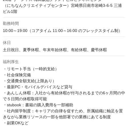
（にちなんクリエイティブセンター）宮崎県日南市岩崎3-6-5 三浦
ビル1階
勤務時間
10:00～19:00（コアタイム 11:00～16:00 のフレックスタイム制）
休日
土日祝日、夏季休暇、年末年始休暇、有給休暇、慶弔休暇
福利厚生
・リモート手当（一時的支給）

・社会保険完備

・交通費全額支給(上限あり）

・最新PC・モバイルデバイスなど貸与

・あんしん休暇：入社から有給休暇が付与されるまでの6ヶ月間の中
で５日間の休暇取得可能

・stubook：書籍の購入費用を一部補助

・社内留学制度：キャリアの自律を促すため、所属組織に軸足を置
きながら業務リソースの一部を他部署での業務にあてる制度

・副業OKなど