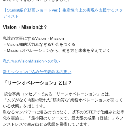
【Studist紹介動画ショートVer.】生産性向上の実現を支援するスタ
ディスト
Vision・Missionは？
私達の大事にするVision・Mission
・Vision:知的活力みなぎる社会をつくる
・Mission:オペレーションから、働き方と未来を変えていく
私たちのVisionMissionへの想い
新ミッションに込めた代表鈴木の想い
「リーンオペレーション」とは？
統合事業コンセプトである「リーンオペレーション」とは、
「ムダがなく均整の取れた“筋肉質な”業務オペレーションが回って
いる状態」を指します。
単なるマンパワーに頼るのではなく、以下の9STEPで仕組みと効率
化を実施し、「最小限のリソースで、最大限の成果（価値）」をノ
ンストレスで生み出せる状態を目指しています。