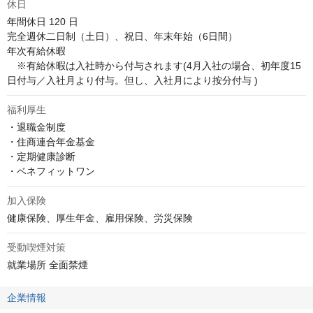
休日
年間休日 120 日

完全週休二日制（土日）、祝日、年末年始（6日間）

年次有給休暇

　※有給休暇は入社時から付与されます(4月入社の場合、初年度15
日付与／入社月より付与。但し、入社月により按分付与 )
福利厚生
・退職金制度

・住商連合年金基金

・定期健康診断

・ベネフィットワン
加入保険
健康保険、厚生年金、雇用保険、労災保険
受動喫煙対策
就業場所 全面禁煙
企業情報