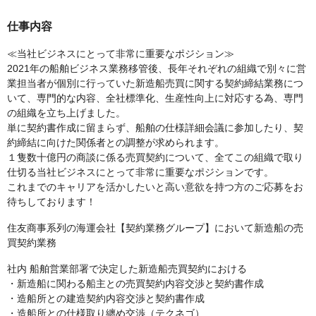
仕事内容
≪当社ビジネスにとって非常に重要なポジション≫
2021年の船舶ビジネス業務移管後、長年それぞれの組織で別々に営
業担当者が個別に行っていた新造船売買に関する契約締結業務につ
いて、専門的な内容、全社標準化、生産性向上に対応する為、専門
の組織を立ち上げました。
単に契約書作成に留まらず、船舶の仕様詳細会議に参加したり、契
約締結に向けた関係者との調整が求められます。
１隻数十億円の商談に係る売買契約について、全てこの組織で取り
仕切る当社ビジネスにとって非常に重要なポジションです。
これまでのキャリアを活かしたいと高い意欲を持つ方のご応募をお
待ちしております！
住友商事系列の海運会社【契約業務グループ】において新造船の売
買契約業務
社内 船舶営業部署で決定した新造船売買契約における
・新造船に関わる船主との売買契約内容交渉と契約書作成
・造船所との建造契約内容交渉と契約書作成
・造船所との仕様取り纏め交渉（テクネゴ）