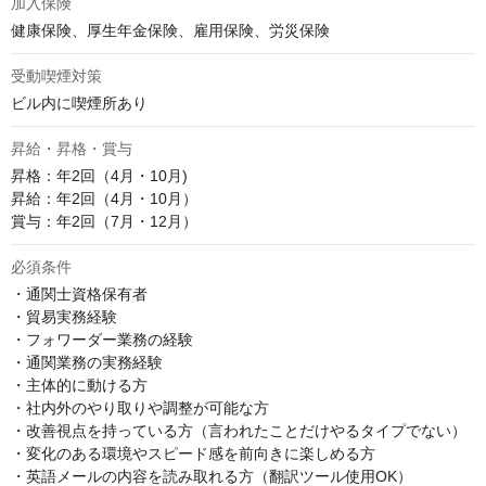
加入保険
健康保険、厚生年金保険、雇用保険、労災保険
受動喫煙対策
ビル内に喫煙所あり
昇給・昇格・賞与
昇格：年2回（4月・10月)

昇給：年2回（4月・10月）

賞与：年2回（7月・12月）
必須条件
・通関士資格保有者

・貿易実務経験

・フォワーダー業務の経験

・通関業務の実務経験

・主体的に動ける方

・社内外のやり取りや調整が可能な方

・改善視点を持っている方（言われたことだけやるタイプでない）

・変化のある環境やスピード感を前向きに楽しめる方

・英語メールの内容を読み取れる方（翻訳ツール使用OK）