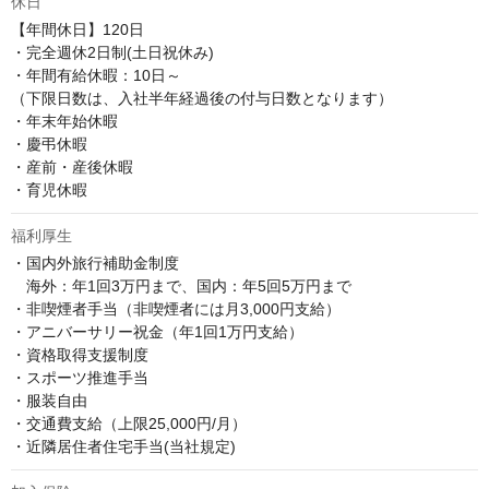
休日
【年間休日】120日

・完全週休2日制(土日祝休み)

・年間有給休暇：10日～

（下限日数は、入社半年経過後の付与日数となります）

・年末年始休暇

・慶弔休暇

・産前・産後休暇

・育児休暇
福利厚生
・国内外旅行補助金制度

　海外：年1回3万円まで、国内：年5回5万円まで

・非喫煙者手当（非喫煙者には月3,000円支給）

・アニバーサリー祝金（年1回1万円支給）

・資格取得支援制度

・スポーツ推進手当

・服装自由

・交通費支給（上限25,000円/月）

・近隣居住者住宅手当(当社規定)