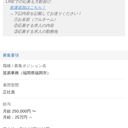
LINEでの応募も大歓迎◎
友達追加はこちら！
→下記内容を記載してお送りください！
①お名前（フルネーム）
②応募する求人の内容
③応募する求人の勤務地
募集要項
職種 / 募集ポジション名
貿易事務（福岡県福岡市）
雇用形態
正社員
給与
月給
250,000円 〜
月給：25万円 ～
