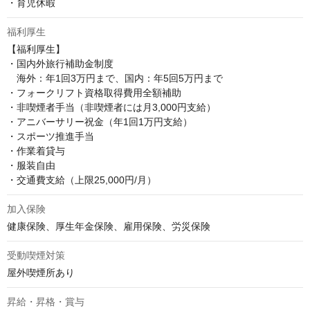
・育児休暇
福利厚生
【福利厚生】

・国内外旅行補助金制度

　海外：年1回3万円まで、国内：年5回5万円まで

・フォークリフト資格取得費用全額補助

・非喫煙者手当（非喫煙者には月3,000円支給）

・アニバーサリー祝金（年1回1万円支給）

・スポーツ推進手当

・作業着貸与

・服装自由

・交通費支給（上限25,000円/月）
加入保険
健康保険、厚生年金保険、雇用保険、労災保険
受動喫煙対策
屋外喫煙所あり
昇給・昇格・賞与