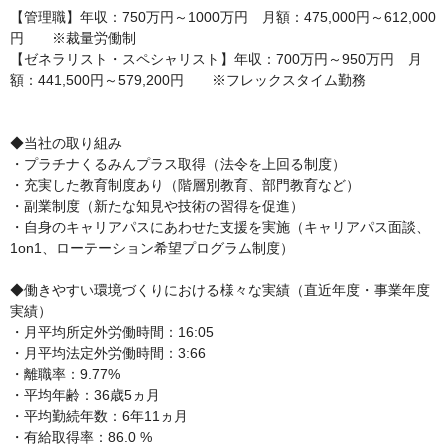
【管理職】年収：750万円～1000万円　月額：475,000円～612,000
円　　※裁量労働制

【ゼネラリスト・スペシャリスト】年収：700万円～950万円　月
額：441,500円～579,200円　　※フレックスタイム勤務

◆当社の取り組み

・プラチナくるみんプラス取得（法令を上回る制度）　

・充実した教育制度あり（階層別教育、部門教育など）　

・副業制度（新たな知見や技術の習得を促進）

・自身のキャリアパスにあわせた支援を実施（キャリアパス面談、
1on1、ローテーション希望プログラム制度）

◆働きやすい環境づくりにおける様々な実績（直近年度・事業年度
実績）

・月平均所定外労働時間：16:05

・月平均法定外労働時間：3:66

・離職率：9.77%

・平均年齢：36歳5ヵ月

・平均勤続年数：6年11ヵ月

・有給取得率：86.0 %
