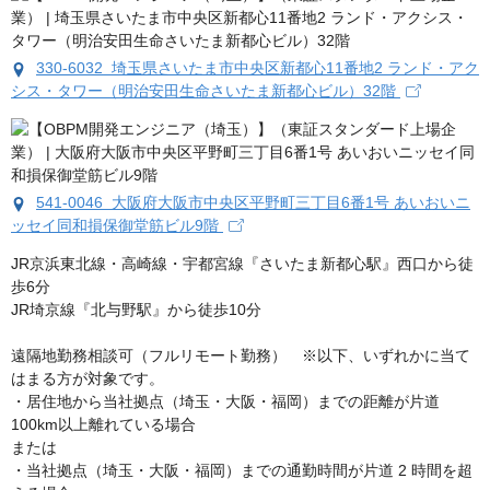
330-6032 埼玉県さいたま市中央区新都心11番地2 ランド・アク
シス・タワー（明治安田生命さいたま新都心ビル）32階
541-0046 大阪府大阪市中央区平野町三丁目6番1号 あいおいニ
ッセイ同和損保御堂筋ビル9階
JR京浜東北線・高崎線・宇都宮線『さいたま新都心駅』西口から徒
歩6分

JR埼京線『北与野駅』から徒歩10分

遠隔地勤務相談可（フルリモート勤務）　※以下、いずれかに当て
はまる方が対象です。

・居住地から当社拠点（埼玉・大阪・福岡）までの距離が片道
100km以上離れている場合

または

・当社拠点（埼玉・大阪・福岡）までの通勤時間が片道 2 時間を超