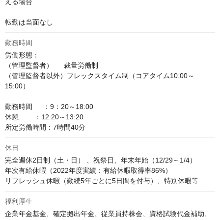
える場合

転勤は当面なし
勤務時間
労働形態：

（管理監督者）　  裁量労働制

（管理監督者以外）フレックスタイム制（コアタイム10:00～
15:00）

勤務時間　  ：9：20～18:00

休憩        ：12:20～13:20

所定労働時間：7時間40分
休日
完全週休2日制（土・日） 、祝祭日、年末年始（12/29～1/4）

年次有給休暇（2022年度実績：有給休暇取得率86%） 

リフレッシュ休暇（勤続5年ごとに5日間を付与）、特別休暇等
福利厚生
企業年金基金、確定拠出年金、従業員持株会、資格試験代金補助、