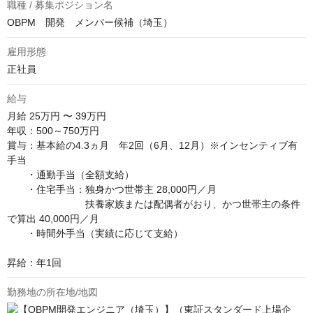
職種 / 募集ポジション名
OBPM 開発 メンバー候補（埼玉）
雇用形態
正社員
給与
月給
25万円 〜 39万円
年収：500～750万円

賞与：基本給の4.3ヵ月　年2回（6月、12月）※インセンティブ有

手当　

　　・通勤手当（全額支給）

　　・住宅手当：独身かつ世帯主 28,000円／月

　　　　　　　　扶養家族または配偶者がおり、かつ世帯主の条件
で算出 40,000円／月　

　　・時間外手当（実績に応じて支給）　

昇給：年1回
勤務地の所在地/地図