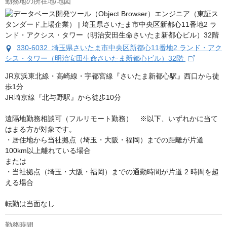
勤務地の所在地/地図
330-6032 埼玉県さいたま市中央区新都心11番地2 ランド・アク
シス・タワー（明治安田生命さいたま新都心ビル）32階
JR京浜東北線・高崎線・宇都宮線『さいたま新都心駅』西口から徒
歩1分

JR埼京線『北与野駅』から徒歩10分

遠隔地勤務相談可（フルリモート勤務）　※以下、いずれかに当て
はまる方が対象です。

・居住地から当社拠点（埼玉・大阪・福岡）までの距離が片道
100km以上離れている場合

または

・当社拠点（埼玉・大阪・福岡）までの通勤時間が片道 2 時間を超
える場合

転勤は当面なし
勤務時間