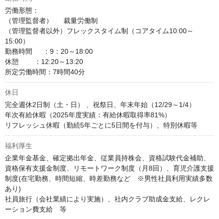
労働形態：

（管理監督者）　  裁量労働制

（管理監督者以外）フレックスタイム制（コアタイム10:00～
15:00）

勤務時間　  ：9：20～18:00

休憩        ：12:20～13:20

所定労働時間：7時間40分
休日
完全週休2日制（土・日） 、祝祭日、年末年始（12/29～1/4）

年次有給休暇（2025年度実績：有給休暇取得率81%） 

リフレッシュ休暇（勤続5年ごとに5日間を付与）、特別休暇等
福利厚生
企業年金基金、確定拠出年金、従業員持株会、資格試験代金補助、
資格保有支援金制度、リモートワーク制度（月8回）、育児介護支援
制度(在宅勤務、時間短縮、時差勤務など　※男性社員利用実績多数
あり)　

社員旅行（会社業績により実施）、社内クラブ助成金支給、レクレ
ーション費支給　等