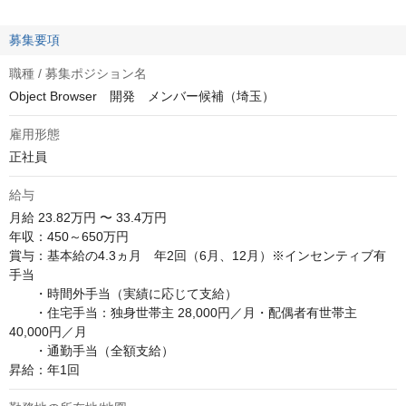
募集要項
職種 / 募集ポジション名
Object Browser 開発 メンバー候補（埼玉）
雇用形態
正社員
給与
月給
23.82万円 〜 33.4万円
年収：450～650万円

賞与：基本給の4.3ヵ月　年2回（6月、12月）※インセンティブ有

手当　

　　・時間外手当（実績に応じて支給）　

　　・住宅手当：独身世帯主 28,000円／月・配偶者有世帯主 
40,000円／月　

　　・通勤手当（全額支給）　

昇給：年1回