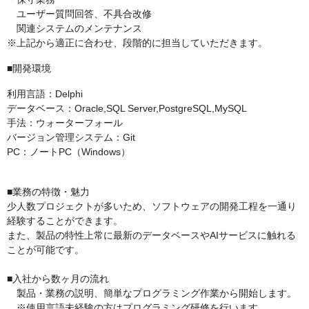
ユーザー質問回答、不具合改修
関連システムのメンテナンス
※上記から適正に合わせ、段階的に担当していただきます。
■開発環境
利用言語：Delphi
データベース：Oracle,SQL Server,PostgreSQL,MySQL
手法：ウォーターフォール
バージョン管理システム：Git
PC：ノートPC（Windows）
■業務の特徴・魅力
少人数プロジェクトが多いため、ソフトウェアの開発工程を一通り
経験することができます。
また、製品の特性上常に最新のデータベースやAIサービスに触れる
ことが可能です。
■入社から数ヶ月の流れ
製品・業務の説明、簡単なプログラミング作業から開始します。
※使用言語未経験の方はプログラミング研修を行います。