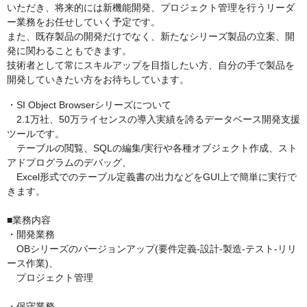
いただき、将来的には新機能開発、プロジェクト管理を行うリーダ
ー業務をお任せしていく予定です。
また、既存製品の開発だけでなく、新たなシリーズ製品の立案、開
発に関わることもできます。
技術者として常にスキルアップを目指したい方、自分の手で製品を
開発していきたい方をお待ちしています。
・SI Object Browserシリーズについて
2.1万社、50万ライセンスの導入実績を誇るデータベース開発支援
ツールです。
テーブルの閲覧、SQLの編集/実行や各種オブジェクト作成、スト
アドプログラムのデバッグ、
Excel形式でのテーブル定義書の出力などをGUI上で簡単に実行で
きます。
■業務内容
・開発業務
OBシリーズのバージョンアップ(要件定義-設計-製造-テスト-リリ
ース作業)、
プロジェクト管理
・保守業務