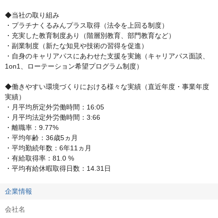
◆当社の取り組み

・プラチナくるみんプラス取得（法令を上回る制度）　

・充実した教育制度あり（階層別教育、部門教育など）　

・副業制度（新たな知見や技術の習得を促進）

・自身のキャリアパスにあわせた支援を実施（キャリアパス面談、
1on1、ローテーション希望プログラム制度）

◆働きやすい環境づくりにおける様々な実績（直近年度・事業年度
実績）

・月平均所定外労働時間：16:05

・月平均法定外労働時間：3:66

・離職率：9.77%

・平均年齢：36歳5ヵ月

・平均勤続年数：6年11ヵ月

・有給取得率：81.0 %

・平均有給休暇取得日数：14.31日
企業情報
会社名