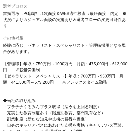
選考プロセス
書類選考→PG試験→1次面接＆WEB適性検査→最終面接→内定　※
状況によりカジュアル面談の実施あり＆選考フローの変更可能性あ
り
その他補足
経験に応じ、ゼネラリスト・スペシャリスト・管理職採用となる場
合があります。

【管理職】年収：750万円～1000万円　月額：475,000円～612,000
円　　※裁量労働制

【ゼネラリスト・スペシャリスト】年収：700万円～950万円　月
額：441,500円～579,200円　　※フレックスタイム勤務

◆当社の取り組み

・プラチナくるみんプラス取得（法令を上回る制度）　

・充実した教育制度あり（階層別教育、部門教育など）　

・副業制度（新たな知見や技術の習得を促進）

・自身のキャリアパスにあわせた支援を実施（キャリアパス面談、