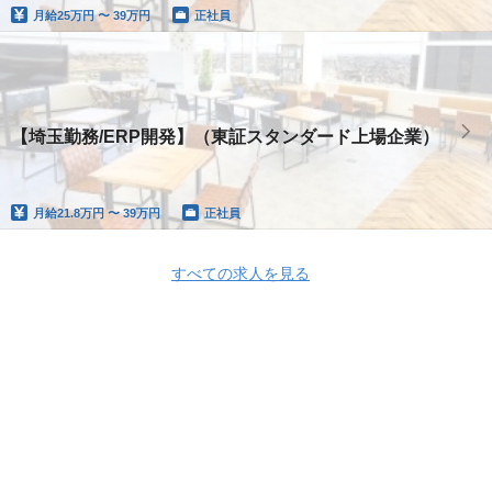
月給
25万円 〜 39万円
正社員
【埼玉勤務/ERP開発】（東証スタンダード上場企業）
月給
21.8万円 〜 39万円
正社員
すべての求人を見る