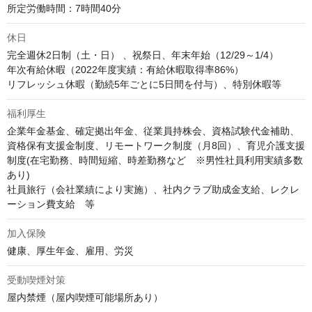
所定労働時間：7時間40分
休日
完全週休2日制（土・日） 、祝祭日、年末年始（12/29～1/4）

年次有給休暇（2022年度実績：有給休暇取得率86%） 

リフレッシュ休暇（勤続5年ごとに5日間を付与）、特別休暇等
福利厚生
企業年金基金、確定拠出年金、従業員持株会、資格試験代金補助、
資格保有支援金制度、リモートワーク制度（月8回）、育児介護支援
制度(在宅勤務、時間短縮、時差勤務など　※男性社員利用実績多数
あり)　

社員旅行（会社業績により実施）、社内クラブ助成金支給、レクレ
ーション費支給　等
加入保険
健康、厚生年金、雇用、労災
受動喫煙対策
屋内禁煙（屋内喫煙可能場所あり）