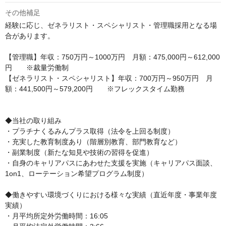
その他補足
経験に応じ、ゼネラリスト・スペシャリスト・管理職採用となる場
合があります。

【管理職】年収：750万円～1000万円　月額：475,000円～612,000
円　　※裁量労働制

【ゼネラリスト・スペシャリスト】年収：700万円～950万円　月
額：441,500円～579,200円　　※フレックスタイム勤務

◆当社の取り組み

・プラチナくるみんプラス取得（法令を上回る制度）　

・充実した教育制度あり（階層別教育、部門教育など）　

・副業制度（新たな知見や技術の習得を促進）

・自身のキャリアパスにあわせた支援を実施（キャリアパス面談、
1on1、ローテーション希望プログラム制度）

◆働きやすい環境づくりにおける様々な実績（直近年度・事業年度
実績）

・月平均所定外労働時間：16:05
