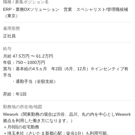
職種 / 募集ポジション名
ERP・業務DXソリューション 営業 スペシャリスト/管理職候補
（東京）
雇用形態
正社員
給与
月給
47.5万円 〜 61.2万円
年収：750～1000万円

賞与：基本給の4.5ヵ月　年2回（6月、12月）※インセンティブ有

手当　

　　・通勤手当（全額支給）

昇給：年1回
勤務地の所在地/地図
Wework（関東勤務の場合は渋谷、品川、丸の内を中心としWework
拠点を利用した働き方になります。）

＋月8回の在宅勤務

＋埼玉本社（さいたま新都心駅：徒歩1分）も利用可能。
