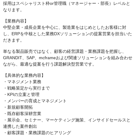
採用はスペシャリスト枠or管理職（マネージャー・部長）レベルと
なります。
【業務内容】
中堅企業・成長企業を中心に、製造業をはじめとしたお客様に対
し、ERPを中核とした業務DXソリューションの提案営業を担当いた
だきます。
単なる製品販売ではなく、顧客の経営課題・業務課題を把握し、
GRANDIT、SAP、mcframeおよび関連ソリューションを組み合わせ
ながら、最適な提案を行う課題解決型営業です。
【具体的な業務内容】
・マネジメント業務
・戦略策定から実行まで
・KPIの立案と管理
・メンバーの育成とマネジメント
・新規顧客開拓
・既存顧客深耕営業
・展示会、セミナー、マーケティング施策、インサイドセールスと
連携した案件創出
・顧客課題・業務課題のヒアリング