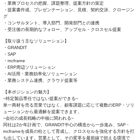
・業務プロセスの把握、課題整理、提案方針の策定
・提案書作成、プレゼンテーション、見積、契約交渉、クロージン
グ
・コンサルタント、導入部門、開発部門との連携
・受注後の長期的なフォロー、アップセル・クロスセル提案
【取り扱う主なソリューション】
・GRANDIT
・SAP
・mcframe
・ERP周辺ソリューション
・AI活用・業務効率化ソリューション
・業務システム連携、クラウド提案等
【本ポジションの魅力】
~特定製品専任ではない提案ができる~
単一商材を売る営業ではなく、顧客課題に応じて複数のERP・ソリ
ューションから最適解を提案できます。
~会社の成長戦略の中核に関われる~
同社は2か年計画で、GRANDIT中心の構造から一歩進み、SAP・
mcframeを成長の柱として育成し、クロスセルを強化する方針を打
ち出しています。営業として、その変革を最前線で担える環境で