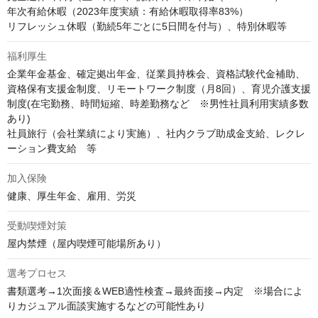
年次有給休暇（2023年度実績：有給休暇取得率83%） 

リフレッシュ休暇（勤続5年ごとに5日間を付与）、特別休暇等
福利厚生
企業年金基金、確定拠出年金、従業員持株会、資格試験代金補助、
資格保有支援金制度、リモートワーク制度（月8回）、育児介護支援
制度(在宅勤務、時間短縮、時差勤務など　※男性社員利用実績多数
あり)　

社員旅行（会社業績により実施）、社内クラブ助成金支給、レクレ
ーション費支給　等
加入保険
健康、厚生年金、雇用、労災
受動喫煙対策
屋内禁煙（屋内喫煙可能場所あり）
選考プロセス
書類選考→1次面接＆WEB適性検査→最終面接→内定　※場合によ
りカジュアル面談実施するなどの可能性あり