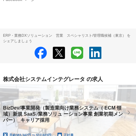
ERP・業務DXソリューション 営業 スペシャリスト/管理職候補（東京） を
シェアしましょう
株式会社システムインテグレータ の求人
BizDev/事業開発（製造業向け業務システム（ ECM 領
域）新規 SaaS ∕業務ソリュ ーション事業 創業初期メン
バー）_キャリア採用
月給
383,342円 〜 517,923円
正社員