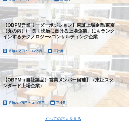
【OBPM営業リーダーポジション】東証上場企業/東京
（丸の内）/「長く快適に働ける上場企業」にもランク
インするテクノロジー×コンサルティング企業
月給
30万円 〜 61.2万円
正社員
【OBPM（自社製品）営業メンバー候補】（東証スタ
ンダード上場企業）
月給
27.7万円 〜 31.7万円
正社員
すべての求人を見る