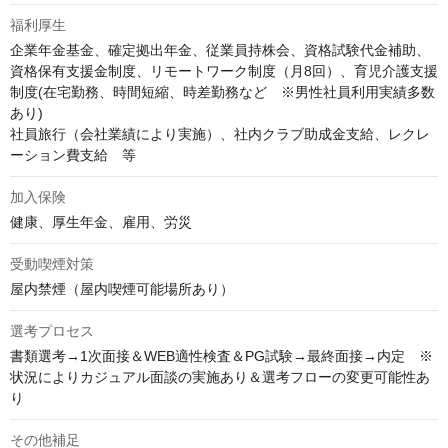
福利厚生
企業年金基金、確定拠出年金、従業員持株会、資格試験代金補助、
資格保有支援金制度、リモートワーク制度（月8回）、育児介護支援
制度(在宅勤務、時間短縮、時差勤務など　※男性社員利用実績多数
あり)　

社員旅行（会社業績により実施）、社内クラブ助成金支給、レクレ
ーション費支給　等
加入保険
健康、厚生年金、雇用、労災
受動喫煙対策
屋内禁煙（屋内喫煙可能場所あり）
選考プロセス
書類選考→1次面接＆WEB適性検査＆PG試験→最終面接→内定　※
状況によりカジュアル面談の実施あり＆選考フローの変更可能性あ
り
その他補足