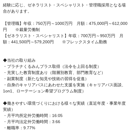
経験に応じ、ゼネラリスト・スペシャリスト・管理職採用となる場
合があります。

【管理職】年収：750万円～1000万円　月額：475,000円～612,000
円　　※裁量労働制

【ゼネラリスト・スペシャリスト】年収：700万円～950万円　月
額：441,500円～579,200円　　※フレックスタイム勤務

◆当社の取り組み

・プラチナくるみんプラス取得（法令を上回る制度）　

・充実した教育制度あり（階層別教育、部門教育など）　

・副業制度（新たな知見や技術の習得を促進）

・自身のキャリアパスにあわせた支援を実施（キャリアパス面談、
1on1、ローテーション希望プログラム制度）

◆働きやすい環境づくりにおける様々な実績（直近年度・事業年度
実績）

・月平均所定外労働時間：16:05

・月平均法定外労働時間：3:66

・離職率：9.77%
