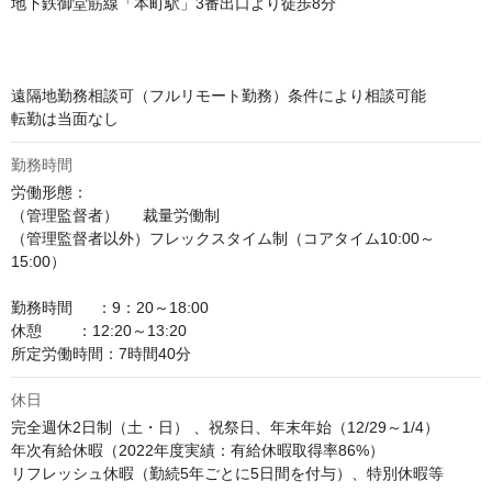
地下鉄御堂筋線「本町駅」3番出口より徒歩8分

遠隔地勤務相談可（フルリモート勤務）条件により相談可能

転勤は当面なし
勤務時間
労働形態：

（管理監督者）　  裁量労働制

（管理監督者以外）フレックスタイム制（コアタイム10:00～
15:00）

勤務時間　  ：9：20～18:00

休憩        ：12:20～13:20

所定労働時間：7時間40分
休日
完全週休2日制（土・日） 、祝祭日、年末年始（12/29～1/4）

年次有給休暇（2022年度実績：有給休暇取得率86%） 

リフレッシュ休暇（勤続5年ごとに5日間を付与）、特別休暇等