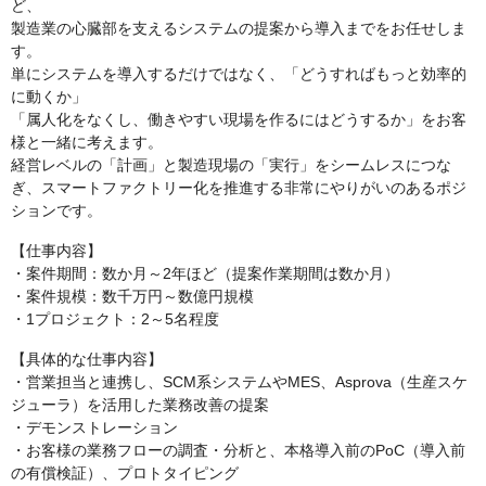
ど、
製造業の心臓部を支えるシステムの提案から導入までをお任せしま
す。
単にシステムを導入するだけではなく、「どうすればもっと効率的
に動くか」
「属人化をなくし、働きやすい現場を作るにはどうするか」をお客
様と一緒に考えます。
経営レベルの「計画」と製造現場の「実行」をシームレスにつな
ぎ、スマートファクトリー化を推進する非常にやりがいのあるポジ
ションです。
【仕事内容】
・案件期間：数か月～2年ほど（提案作業期間は数か月）
・案件規模：数千万円～数億円規模
・1プロジェクト：2～5名程度
【具体的な仕事内容】
・営業担当と連携し、SCM系システムやMES、Asprova（生産スケ
ジューラ）を活用した業務改善の提案
・デモンストレーション
・お客様の業務フローの調査・分析と、本格導入前のPoC（導入前
の有償検証）、プロトタイピング