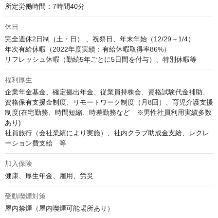
所定労働時間：7時間40分
休日
完全週休2日制（土・日） 、祝祭日、年末年始（12/29～1/4）

年次有給休暇（2022年度実績：有給休暇取得率86%） 

リフレッシュ休暇（勤続5年ごとに5日間を付与）、特別休暇等
福利厚生
企業年金基金、確定拠出年金、従業員持株会、資格試験代金補助、
資格保有支援金制度、リモートワーク制度（月8回）、育児介護支援
制度(在宅勤務、時間短縮、時差勤務など　※男性社員利用実績多数
あり)　

社員旅行（会社業績により実施）、社内クラブ助成金支給、レクレ
ーション費支給　等
加入保険
健康、厚生年金、雇用、労災
受動喫煙対策
屋内禁煙（屋内喫煙可能場所あり）