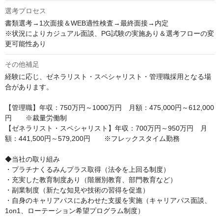
選考プロセス
書類選考→1次面接＆WEB適性検査→最終面接→内定　

※状況によりカジュアル面談、PG試験の実施あり＆選考フローの変
更可能性あり
その他補足
経験に応じ、ゼネラリスト・スペシャリスト・管理職採用となる場
合があります。

【管理職】年収：750万円～1000万円　月額：475,000円～612,000
円　　※裁量労働制

【ゼネラリスト・スペシャリスト】年収：700万円～950万円　月
額：441,500円～579,200円　　※フレックスタイム勤務

◆当社の取り組み

・プラチナくるみんプラス取得（法令を上回る制度）　

・充実した教育制度あり（階層別教育、部門教育など）　

・副業制度（新たな知見や技術の習得を促進）

・自身のキャリアパスにあわせた支援を実施（キャリアパス面談、
1on1、ローテーション希望プログラム制度）
