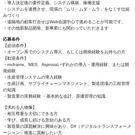
・導入決定後の要件定義、システム構築、稼働支援
・システムを連携させ、現場の「ムリ・ムダ・ムラ」をなくす仕組
みづくり
・遠隔地の顧客打合せはWeb会議中心で進めることが可能です。
・その他新製品開発、新事業にも関わっていただきます
応募条件
【必須条件】
・オープン系でのシステム導入、もしくは開発経験をお持ちの方
【歓迎条件】
・mcframe、MES、Asprovaいずれかの導入・運用経験、または開
発経験
・生産管理システムの導入経験
・生産計画、サプライチェーンマネジメント、製造現場の工程管理
の知識
・製造業の実務経験 ・基本的な会計、原価管理の知識
【求める人物像】
・相互尊重を大切にできる方
・学び、成長し続ける意欲のある方
・製造業の課題解決に興味があり、DX（デジタルトランスフォーメ
ーション）推進に貢献したい方