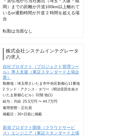
・居住地から当社拠点（埼玉・大阪・福
岡）までの距離が片道100km以上離れて
いるor通勤時間が片道 2 時間を超える場
合

転勤は当面なし
株式会社システムインテグレータ
の求人
自社プロダクト（プロジェクト管理ツー
ル）導入支援（東証スタンダード上場企
業）
勤務地：埼玉県さいたま市中央区新都心11番地
2 ランド・アクシス・タワー（明治安田生命さ
いたま新都心ビル）32階 他(1)
給与：
月給
25.5万円 〜 44.7万円
雇用形態：正社員
掲載日：
30+日
前に掲載
新規プロダクト開発（クラウドサービ
ス）エンジニア（東証スタンダード上場