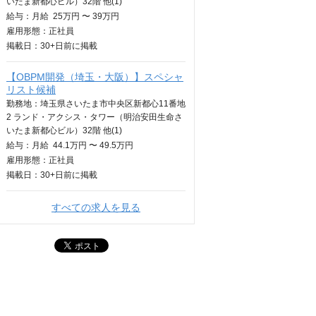
いたま新都心ビル）32階 他(1)
給与：
月給
25万円 〜 39万円
雇用形態：正社員
掲載日：
30+日
前に掲載
【OBPM開発（埼玉・大阪）】スペシャ
リスト候補
勤務地：埼玉県さいたま市中央区新都心11番地
2 ランド・アクシス・タワー（明治安田生命さ
いたま新都心ビル）32階 他(1)
給与：
月給
44.1万円 〜 49.5万円
雇用形態：正社員
掲載日：
30+日
前に掲載
すべての求人を見る