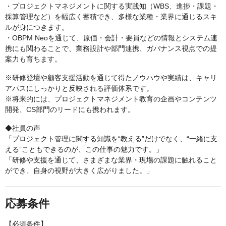
・プロジェクトマネジメントに関する実践知（WBS、進捗・課題・
採算管理など）を幅広く蓄積でき、多様な業種・業界に通じるスキ
ルが身につきます。
・OBPM Neoを通じて、原価・会計・要員などの情報とシステム連
携にも関わることで、業務設計や部門連携、ガバナンス視点での提
案力も育ちます。
※研修登壇や顧客支援活動を通じて得たノウハウや実績は、キャリ
アパスにしっかりと反映される評価体系です。
※将来的には、プロジェクトマネジメント教育の企画やコンテンツ
開発、CS部門のリードにも携われます。
◆社員の声
「プロジェクト管理に関する知識を“教える”だけでなく、“一緒に支
える”こともできるのが、この仕事の魅力です。」
「研修や支援を通じて、さまざまな業界・現場の課題に触れること
ができ、自身の視野が大きく広がりました。」
応募条件
【必須条件】