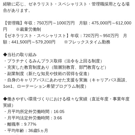
経験に応じ、ゼネラリスト・スペシャリスト・管理職採用となる場
合があります。

【管理職】年収：750万円～1000万円　月額：475,000円～612,000
円　　※裁量労働制

【ゼネラリスト・スペシャリスト】年収：720万円～950万円　月
額：441,500円～579,200円　　※フレックスタイム勤務

◆当社の取り組み

・プラチナくるみんプラス取得（法令を上回る制度）　

・充実した教育制度あり（階層別教育、部門教育など）　

・副業制度（新たな知見や技術の習得を促進）

・自身のキャリアパスにあわせた支援を実施（キャリアパス面談、
1on1、ローテーション希望プログラム制度）

◆働きやすい環境づくりにおける様々な実績（直近年度・事業年度
実績）

・月平均所定外労働時間：16:05

・月平均法定外労働時間：3:66

・離職率：9.77%

・平均年齢：36歳5ヵ月
