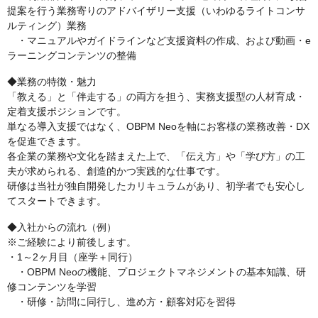
提案を行う業務寄りのアドバイザリー支援（いわゆるライトコンサ
ルティング）業務
・マニュアルやガイドラインなど支援資料の作成、および動画・e
ラーニングコンテンツの整備
◆業務の特徴・魅力
「教える」と「伴走する」の両方を担う、実務支援型の人材育成・
定着支援ポジションです。
単なる導入支援ではなく、OBPM Neoを軸にお客様の業務改善・DX
を促進できます。
各企業の業務や文化を踏まえた上で、「伝え方」や「学び方」の工
夫が求められる、創造的かつ実践的な仕事です。
研修は当社が独自開発したカリキュラムがあり、初学者でも安心し
てスタートできます。
◆入社からの流れ（例）
※ご経験により前後します。
・1～2ヶ月目（座学＋同行）
・OBPM Neoの機能、プロジェクトマネジメントの基本知識、研
修コンテンツを学習
・研修・訪問に同行し、進め方・顧客対応を習得