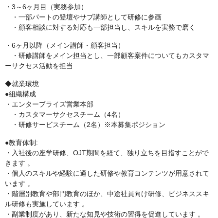
・3～6ヶ月目（実務参加）
・一部パートの登壇やサブ講師として研修に参画
・顧客相談に対する対応も一部担当し、スキルを実務で磨く
・6ヶ月以降（メイン講師・顧客担当）
・研修講師をメイン担当とし、一部顧客案件についてもカスタマ
ーサクセス活動を担当
◆就業環境
●組織構成
・エンタープライズ営業本部
・カスタマーサクセスチーム（4名）
・研修サービスチーム（2名）※本募集ポジション
●教育体制:
・入社後の座学研修、OJT期間を経て、独り立ちを目指すことがで
きます 。
・個人のスキルや経験に適した研修や教育コンテンツが用意されて
います 。
・階層別教育や部門教育のほか、中途社員向け研修、ビジネススキ
ル研修も実施しています 。
・副業制度があり、新たな知見や技術の習得を促進しています 。