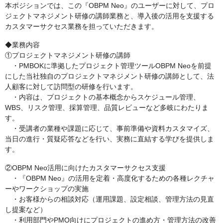
本ポジションでは、この『OBPM Neo』のユーザーに対して、プロ
ジェクトマネジメント研修の講師業務と、導入後の活用を支援する
カスタマーサクセス業務を担っていただきます。
◆業務内容
①プロジェクトマネジメント研修の講師
・PMBOKに準拠したプロジェクト管理ツールOBPM Neoを前提
にした当社独自のプロジェクトマネジメント研修の講師として、法
人顧客に対して訪問型の研修を行います。
・内容は、プロジェクトの基本概念からスケジュール管理、
WBS、リスク管理、採算管理、品質レビューなど多岐にわたりま
す。
・受講者の業種や課題に応じて、事前準備や資料カスタマイズ、
当日の進行・質疑応答などを行い、実務に直結する学びを提供しま
す。
②OBPM Neo活用に向けたカスタマーサクセス支援
・『OBPM Neo』の活用を定着・高度化するための各種レクチャ
ーやワークショップの実施
・お客様からの相談対応（運用課題、設定相談、管理方法の見直
し提案など）
・利用部門やPMO向けにプロジェクトの進め方・管理方法の改善