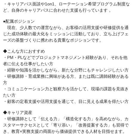
・キャリアパス面談や1on1、ローテーション希望プログラム制度な
ど、自身のキャリアパスに合わせた支援も行っています 。
●配属ポジション
現在、少人数での運営ながら、お客様の活用支援や研修提供を通
じた成功体験の最大化をミッションに活動しており、立ち上げフェ
ーズの基盤づくりに携われる貴重なポジションです。
◆こんな方におすすめ
・PM・PLなどでプロジェクトマネジメント経験があり、それを他
者に伝える仕事がしたい方
・経験や知識を活かしながら、新たな分野にもチャレンジしたい方
・研修講師・育成業務に興味がある方、または既に講師経験がある
方
・コミュニケーション力と観察力を活かして、現場の課題を見抜き
たい方
・顧客の定着支援や活用支援を通じて、目に見える成果を得たい方
◆キャリア資産
・研修講師として「伝える力」「構造化する力」を高めながら、カ
スタマーサクセスとして「寄り添い」「改善提案する力」も習得で
き、教育×実務支援の両面から価値提供できる人材を目指せます。