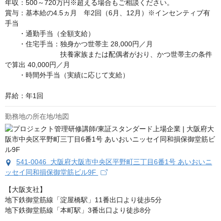
年収：500～720万円※超える場合もご相談ください。

賞与：基本給の4.5ヵ月　年2回（6月、12月）※インセンティブ有

手当　

　　・通勤手当（全額支給）

　　・住宅手当：独身かつ世帯主 28,000円／月

　　　　　　　　扶養家族または配偶者がおり、かつ世帯主の条件
で算出 40,000円／月　

　　・時間外手当（実績に応じて支給）　

昇給：年1回
勤務地の所在地/地図
541-0046 大阪府大阪市中央区平野町三丁目6番1号 あいおいニ
ッセイ同和損保御堂筋ビル9F
【大阪支社】

地下鉄御堂筋線「淀屋橋駅」11番出口より徒歩5分

地下鉄御堂筋線「本町駅」3番出口より徒歩8分
