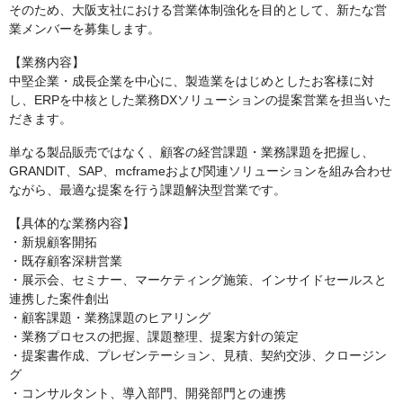
そのため、大阪支社における営業体制強化を目的として、新たな営
業メンバーを募集します。
【業務内容】
中堅企業・成長企業を中心に、製造業をはじめとしたお客様に対
し、ERPを中核とした業務DXソリューションの提案営業を担当いた
だきます。
単なる製品販売ではなく、顧客の経営課題・業務課題を把握し、
GRANDIT、SAP、mcframeおよび関連ソリューションを組み合わせ
ながら、最適な提案を行う課題解決型営業です。
【具体的な業務内容】
・新規顧客開拓
・既存顧客深耕営業
・展示会、セミナー、マーケティング施策、インサイドセールスと
連携した案件創出
・顧客課題・業務課題のヒアリング
・業務プロセスの把握、課題整理、提案方針の策定
・提案書作成、プレゼンテーション、見積、契約交渉、クロージン
グ
・コンサルタント、導入部門、開発部門との連携