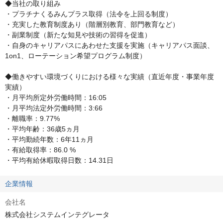
◆当社の取り組み

・プラチナくるみんプラス取得（法令を上回る制度）　

・充実した教育制度あり（階層別教育、部門教育など）　

・副業制度（新たな知見や技術の習得を促進）

・自身のキャリアパスにあわせた支援を実施（キャリアパス面談、
1on1、ローテーション希望プログラム制度）

◆働きやすい環境づくりにおける様々な実績（直近年度・事業年度
実績）

・月平均所定外労働時間：16:05

・月平均法定外労働時間：3:66

・離職率：9.77%

・平均年齢：36歳5ヵ月

・平均勤続年数：6年11ヵ月

・有給取得率：86.0 %

・平均有給休暇取得日数：14.31日
企業情報
会社名
株式会社システムインテグレータ