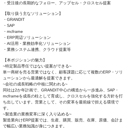
・受注後の長期的なフォロー、アップセル・クロスセル提案
【取り扱う主なソリューション】
・GRANDIT
・SAP
・mcframe
・ERP周辺ソリューション
・AI活用・業務効率化ソリューション
・業務システム連携、クラウド提案等
【本ポジションの魅力】
~特定製品専任ではない提案ができる~
単一商材を売る営業ではなく、顧客課題に応じて複数のERP・ソリ
ューションから最適解を提案できます。
~会社の成長戦略の中核に関われる~
同社は2か年計画で、GRANDIT中心の構造から一歩進み、SAP・
mcframeを成長の柱として育成し、クロスセルを強化する方針を打
ち出しています。営業として、その変革を最前線で担える環境で
す。
~製造業の業務変革に深く入り込める~
製造業向けERP提案では、生産、購買、販売、在庫、原価、会計ま
で幅広い業務知識が身につきます。