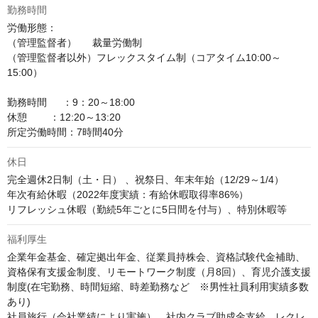
勤務時間
労働形態：

（管理監督者）　  裁量労働制

（管理監督者以外）フレックスタイム制（コアタイム10:00～
15:00）

勤務時間　  ：9：20～18:00

休憩        ：12:20～13:20

所定労働時間：7時間40分
休日
完全週休2日制（土・日） 、祝祭日、年末年始（12/29～1/4）

年次有給休暇（2022年度実績：有給休暇取得率86%） 

リフレッシュ休暇（勤続5年ごとに5日間を付与）、特別休暇等
福利厚生
企業年金基金、確定拠出年金、従業員持株会、資格試験代金補助、
資格保有支援金制度、リモートワーク制度（月8回）、育児介護支援
制度(在宅勤務、時間短縮、時差勤務など　※男性社員利用実績多数
あり)　

社員旅行（会社業績により実施）、社内クラブ助成金支給、レクレ