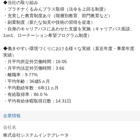
◆当社の取り組み

・プラチナくるみんプラス取得（法令を上回る制度）　

・充実した教育制度あり（階層別教育、部門教育など）　

・副業制度（新たな知見や技術の習得を促進）

・自身のキャリアパスにあわせた支援を実施（キャリアパス面談、
1on1、ローテーション希望プログラム制度）

◆働きやすい環境づくりにおける様々な実績（直近年度・事業年度
実績）

・月平均所定外労働時間：16:05

・月平均法定外労働時間：3:66

・離職率：9.77%

・平均年齢：36歳5ヵ月

・平均勤続年数：6年11ヵ月

・有給取得率：86.0 %

・平均有給休暇取得日数：14.31日
企業情報
会社名
株式会社システムインテグレータ