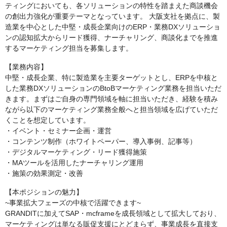
ティングにおいても、各ソリューションの特性を踏まえた商談機会
の創出力強化が重要テーマとなっています。 大阪支社を拠点に、製
造業を中心とした中堅・成長企業向けのERP・業務DXソリューショ
ンの認知拡大からリード獲得、ナーチャリング、商談化までを推進
するマーケティング担当を募集します。
【業務内容】
中堅・成長企業、特に製造業を主要ターゲットとし、ERPを中核と
した業務DXソリューションのBtoBマーケティング業務を担当いただ
きます。まずはご自身の専門領域を軸に担当いただき、経験を積み
ながら以下のマーケティング業務全般へと担当領域を広げていただ
くことを想定しています。
・イベント・セミナー企画・運営
・コンテンツ制作（ホワイトペーパー、導入事例、記事等）
・デジタルマーケティング・リード獲得施策
・MAツールを活用したナーチャリング運用
・施策の効果測定・改善
【本ポジションの魅力】
~事業拡大フェーズの中核で活躍できます~
GRANDITに加えてSAP・mcframeを成長領域として拡大しており、
マーケティングは単なる販促支援にとどまらず、事業成長を直接支