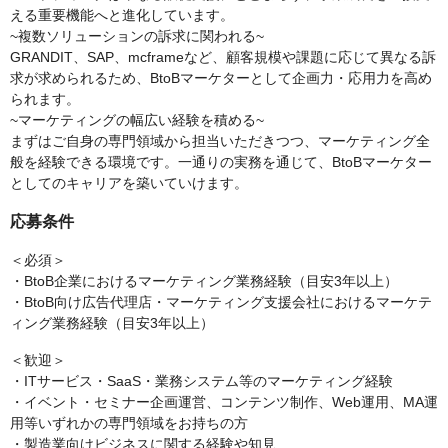
える重要機能へと進化しています。
~複数ソリューションの訴求に関われる~
GRANDIT、SAP、mcframeなど、顧客規模や課題に応じて異なる訴
求が求められるため、BtoBマーケターとして企画力・応用力を高め
られます。
~マーケティングの幅広い経験を積める~
まずはご自身の専門領域から担当いただきつつ、マーケティング全
般を経験できる環境です。一通りの実務を通じて、BtoBマーケター
としてのキャリアを築いていけます。
応募条件
＜必須＞
・BtoB企業におけるマーケティング業務経験（目安3年以上）
・BtoB向け広告代理店・マーケティング支援会社におけるマーケテ
ィング業務経験（目安3年以上）
＜歓迎＞
・ITサービス・SaaS・業務システム等のマーケティング経験
・イベント・セミナー企画運営、コンテンツ制作、Web運用、MA運
用等いずれかの専門領域をお持ちの方
・製造業向けビジネスに関する経験や知見