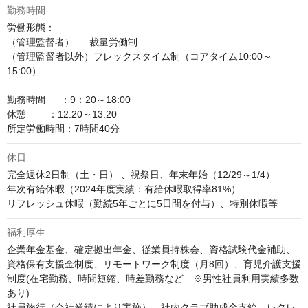
勤務時間
労働形態：

（管理監督者）　  裁量労働制

（管理監督者以外）フレックスタイム制（コアタイム10:00～
15:00）

勤務時間　  ：9：20～18:00

休憩        ：12:20～13:20

所定労働時間：7時間40分
休日
完全週休2日制（土・日） 、祝祭日、年末年始（12/29～1/4）

年次有給休暇（2024年度実績：有給休暇取得率81%） 

リフレッシュ休暇（勤続5年ごとに5日間を付与）、特別休暇等
福利厚生
企業年金基金、確定拠出年金、従業員持株会、資格試験代金補助、
資格保有支援金制度、リモートワーク制度（月8回）、育児介護支援
制度(在宅勤務、時間短縮、時差勤務など　※男性社員利用実績多数
あり)　

社員旅行（会社業績により実施）、社内クラブ助成金支給、レクレ