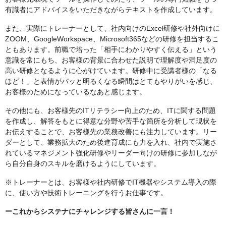
有識者にアドバイスをいただきながらテキストを作成しています。
また、実際にトレーナーとして、社内向けのExcel研修や社外向けに
ZOOM、GoogleWorkspace、Microsoft365などの研修を担当するこ
ともあります。前職で培った「相手にわかりやすく伝える」という
意識を常にもち、お客様の背景に合わせた説明で理解度や満足度の
高い研修となるように心がけています。研修中に受講者様の「なる
ほど！」と表情がパッと明るくなる瞬間はとてもやりがいを感じ、
お客様のためになっているなあと感じます。
その他にも、お客様先のITリテラシー向上のため、ITに関する問題
を作成し、解答をもとに得意な分野や苦手な箇所を分析して現状を
お伝えすることで、お客様先の業務改善にも注力しています。リー
ダーとして、業務拡大のため後進育成にも力を入れ、社内で実施さ
れているマネジメント強化研修やリーダー向けの研修に参加しなが
ら自分自身のスキルを磨けるようにしています。
※トレーナーとは、お客様や社内研修でIT機器やシステム導入の際
に、使い方や技術トレーニングを行うお仕事です。
ーこれからシステナにチャレンジする皆さんに一言！