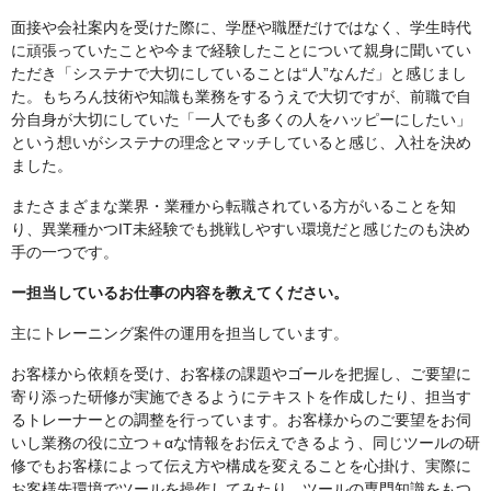
面接や会社案内を受けた際に、学歴や職歴だけではなく、学生時代
に頑張っていたことや今まで経験したことについて親身に聞いてい
ただき「システナで大切にしていることは“人”なんだ」と感じまし
た。もちろん技術や知識も業務をするうえで大切ですが、前職で自
分自身が大切にしていた「一人でも多くの人をハッピーにしたい」
という想いがシステナの理念とマッチしていると感じ、入社を決め
ました。
またさまざまな業界・業種から転職されている方がいることを知
り、異業種かつIT未経験でも挑戦しやすい環境だと感じたのも決め
手の一つです。
ー担当しているお仕事の内容を教えてください。
主にトレーニング案件の運用を担当しています。
お客様から依頼を受け、お客様の課題やゴールを把握し、ご要望に
寄り添った研修が実施できるようにテキストを作成したり、担当す
るトレーナーとの調整を行っています。お客様からのご要望をお伺
いし業務の役に立つ＋αな情報をお伝えできるよう、同じツールの研
修でもお客様によって伝え方や構成を変えることを心掛け、実際に
お客様先環境でツールを操作してみたり、ツールの専門知識をもつ