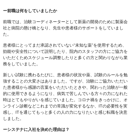
ー前職は何をしていましたか
前職では、治験コーディネーターとして新薬の開発のために製薬会
社と病院の懸け橋となり、先生や患者様のサポートをしていまし
た。
患者様にとってまだ承認されていない“未知な薬”を使用するため、
効能や安全性について説明したり、院内のスタッフの方にご協力を
いただくためスケジュール調整したりと多くの方と関わりながら業
務をしていました。
新しい試験に携わるたびに、患者様の状況や薬、試験のルールを勉
強することの大変さはありました。ですが、治験にご協力いただい
た患者様から感謝の言葉をいただいたときや、関わった治験が一般
的に使用できるようになり、病気で苦しんでいる方々の力になれた
時はとてもやりがいを感じていました。コロナ禍をきっかけに、オ
ンライン診断などこれまでの常識が変化するなか、ITの必要性を実
感し、ITを通じてもっと多くの人の力になりたいと感じ転職を決意
しました。
ーシステナに入社を決めた理由は？