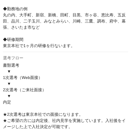
◆勤務地の例

丸の内、大手町、新宿、新橋、田町、目黒、市ヶ谷、恵比寿、五反
田、品川、二子玉川、みなとみらい、川崎、三鷹、調布、府中、幕
張、さいたま市など

◆研修期間

東京本社で1ヶ月の研修を行ないます。
選考フロー
書類選考

　▼

1次選考（Web面接）

　▼

2次選考（ご来社面接）

　▼

内定

★2次選考は東京本社での面接になります。

★ご希望の方には内定後、社内見学を実施しています。入社後をイ
メージした上で入社決定が可能です。
