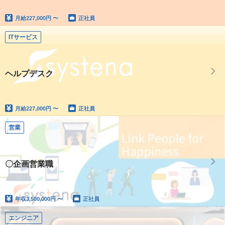
月給
227,000円 〜
正社員
ITサービス
ヘルプデスク
月給
227,000円 〜
正社員
営業
〇企画営業職
年収
3,500,000円 〜
正社員
エンジニア