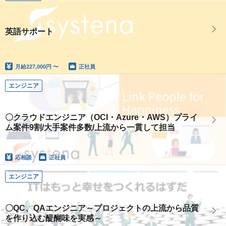
英語サポート
月給
227,000円 〜
正社員
エンジニア
〇クラウドエンジニア（OCI・Azure・AWS）プライ
ム案件9割/大手案件多数/上流から一貫して担当
応相談
正社員
エンジニア
〇QC、QAエンジニア～プロジェクトの上流から品質
を作り込む醍醐味を実感～